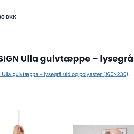
00 DKK
IGN Ulla gulvtæppe – lysegrå 
lla gulvtæppe – lysegrå uld og polyester (160×230)
.