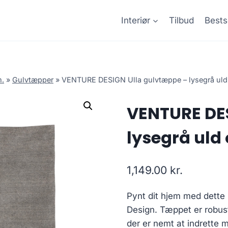
Interiør
Tilbud
Bests
m.
»
Gulvtæpper
»
VENTURE DESIGN Ulla gulvtæppe – lysegrå uld
VENTURE DE
lysegrå uld
1,149.00
kr.
Pynt dit hjem med dette 
Design. Tæppet er robust
der er nemt at indrette me