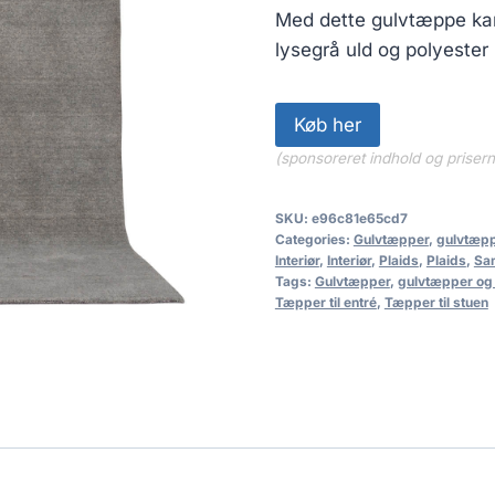
Med dette gulvtæppe ka
lysegrå uld og polyester
Køb her
(sponsoreret indhold og priser
SKU:
e96c81e65cd7
Categories:
Gulvtæpper
,
gulvtæp
Interiør
,
Interiør
,
Plaids
,
Plaids
,
Sa
Tags:
Gulvtæpper
,
gulvtæpper o
Tæpper til entré
,
Tæpper til stuen