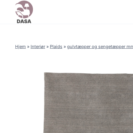
Skip
to
content
Hjem
»
Interiør
»
Plaids
»
gulvtæpper og sengetæpper m