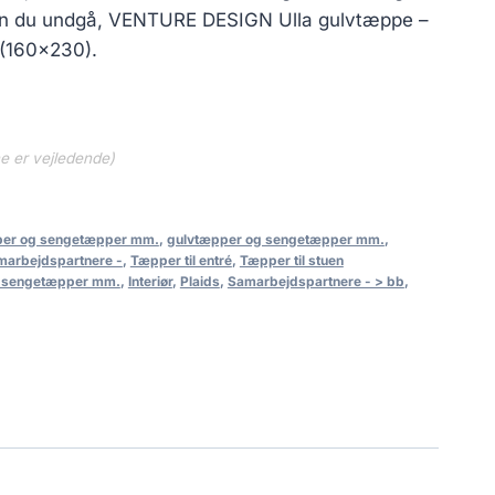
n du undgå, VENTURE DESIGN Ulla gulvtæppe –
 (160×230).
ne er vejledende)
per og sengetæpper mm.
,
gulvtæpper og sengetæpper mm.
,
marbejdspartnere -
,
Tæpper til entré
,
Tæpper til stuen
g sengetæpper mm.
,
Interiør
,
Plaids
,
Samarbejdspartnere - > bb
,