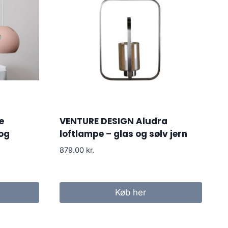
e
VENTURE DESIGN Aludra
 og
loftlampe – glas og sølv jern
879.00
kr.
Køb her