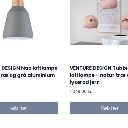
 DESIGN Nao loftlampe
VENTURE DESIGN Tubbi
 træ og grå aluminium
loftlampe – natur træ
lyserød jern
1,049.00
kr.
Køb her
Køb her