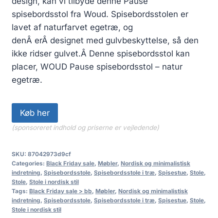
design, kan vi tilbyde denne Pause
spisebordsstol fra Woud. Spisebordsstolen er
lavet af naturfarvet egetræ, og
denÂ erÂ designet med gulvbeskyttelse, så den
ikke ridser gulvet.Â Denne spisebordsstol kan
placer, WOUD Pause spisebordsstol – natur
egetræ.
Køb her
(sponsoreret indhold og priserne er vejledende)
SKU:
87042973d9cf
Categories:
Black Friday sale
,
Møbler
,
Nordisk og minimalistisk
indretning
,
Spisebordsstole
,
Spisebordsstole i træ
,
Spisestue
,
Stole
,
Stole
,
Stole i nordisk stil
Tags:
Black Friday sale > bb
,
Møbler
,
Nordisk og minimalistisk
indretning
,
Spisebordsstole
,
Spisebordsstole i træ
,
Spisestue
,
Stole
,
Stole i nordisk stil