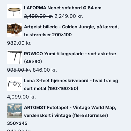
LAFORMA Nenet sofabord Ø 84 cm
2,499.00
kr.
2,249.00
kr.
Artgeist billede - Golden Jungle, på lærred,
to størrelser 200x100
989.00
kr.
ROWICO Yumi tillægsplade - sort asketræ
(45x90)
995.00
kr.
846.00
kr.
Lona X-feet hjørneskrivebord - hvid træ og
sort metal (190x160x50)
4,099.00
kr.
ARTGEIST Fototapet - Vintage World Map,
verdenskort i vintage (flere størrelser)
350x245