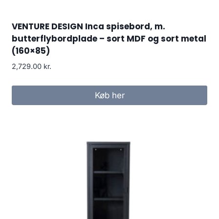
VENTURE DESIGN Inca spisebord, m.
butterflybordplade – sort MDF og sort metal
(160×85)
2,729.00
kr.
Køb her