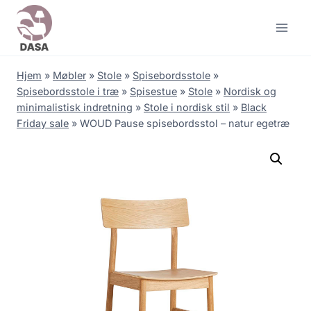
Skip
to
content
Hjem
»
Møbler
»
Stole
»
Spisebordsstole
»
Spisebordsstole i træ
»
Spisestue
»
Stole
»
Nordisk og
minimalistisk indretning
»
Stole i nordisk stil
»
Black
Friday sale
»
WOUD Pause spisebordsstol – natur egetræ