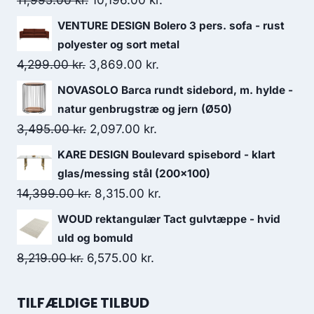
11,995.00
kr.
10,196.00
kr.
VENTURE DESIGN Bolero 3 pers. sofa - rust
polyester og sort metal
4,299.00
kr.
3,869.00
kr.
NOVASOLO Barca rundt sidebord, m. hylde -
natur genbrugstræ og jern (Ø50)
3,495.00
kr.
2,097.00
kr.
KARE DESIGN Boulevard spisebord - klart
glas/messing stål (200x100)
14,399.00
kr.
8,315.00
kr.
WOUD rektangulær Tact gulvtæppe - hvid
uld og bomuld
8,219.00
kr.
6,575.00
kr.
TILFÆLDIGE TILBUD