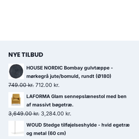
NYE TILBUD
HOUSE NORDIC Bombay gulvtæppe -
mørkegrå jute/bomuld, rundt (Ø180)
749.00
kr.
712.00
kr.
LAFORMA Glam sennepslænestol med ben
af massivt bøgetræ.
3,649.00
kr.
3,284.00
kr.
WOUD Stedge tilføjelseshylde - hvid egetræ
og metal (60 cm)