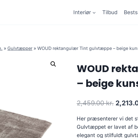
Interiør
Tilbud
Bests
m.
»
Gulvtæpper
»
WOUD rektangulær Tint gulvtæppe – beige kun
WOUD rekta
– beige kun
2,459.00
kr.
2,213.
Her præsenterer vi det st
Gulvtæppet er lavet af b
elegant og stilfuldt gulv