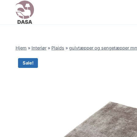
Skip
to
content
Hjem
»
Interiør
»
Plaids
»
gulvtæpper og sengetæpper m
Sale!