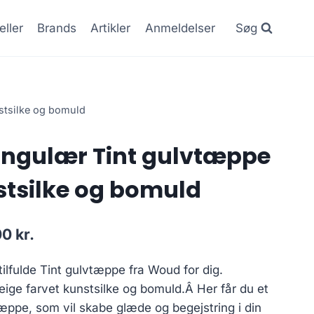
eller
Brands
Artikler
Anmeldelser
Søg
stsilke og bomuld
ngulær Tint gulvtæppe
stsilke og bomuld
00
kr.
ilfulde Tint gulvtæppe fra Woud for dig.
eige farvet kunstsilke og bomuld.Â Her får du et
tæppe, som vil skabe glæde og begejstring i din