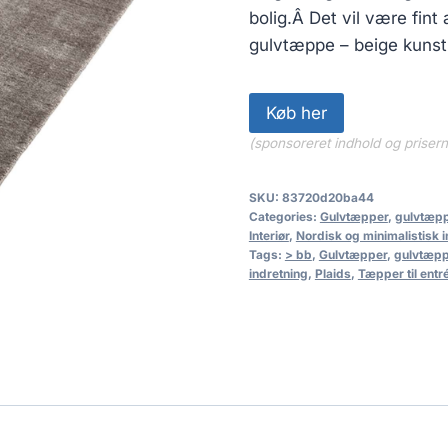
bolig.Â Det vil være fin
gulvtæppe – beige kunst
Køb her
(sponsoreret indhold og priser
SKU:
83720d20ba44
Categories:
Gulvtæpper
,
gulvtæp
Interiør
,
Nordisk og minimalistisk 
Tags:
> bb
,
Gulvtæpper
,
gulvtæp
indretning
,
Plaids
,
Tæpper til entr