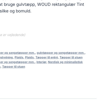
t at bruge gulvtæpp, WOUD rektangulær Tint
silke og bomuld.
ne er vejledende)
per og sengetæpper mm.
,
gulvtæpper og sengetæpper mm.
,
indretning
,
Plaids
,
Plaids
,
Tæpper til entré
,
Tæpper til stuen
per og sengetæpper mm.
,
Interiør
,
Nordisk og minimalistisk
é
,
Tæpper til stuen