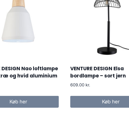
 DESIGN Nao loftlampe
VENTURE DESIGN Elsa
træ og hvid aluminium
bordlampe – sort jern
609.00
kr.
Køb her
Køb her