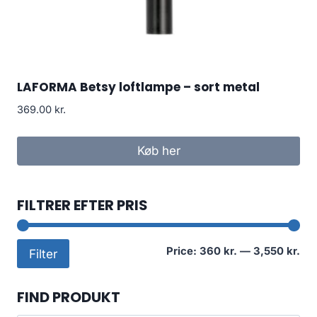
LAFORMA Betsy loftlampe – sort metal
369.00
kr.
Køb her
FILTRER EFTER PRIS
Mi
Ma
Price:
360 kr.
—
3,550 kr.
Filter
pri
pri
FIND PRODUKT