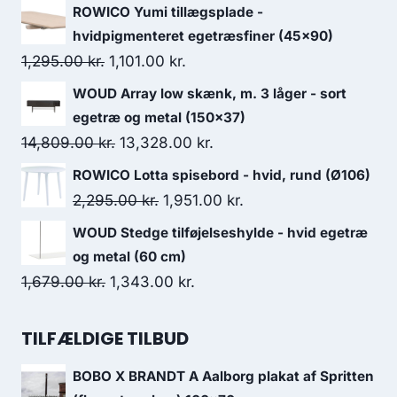
ROWICO Yumi tillægsplade -
hvidpigmenteret egetræsfiner (45x90)
1,295.00
kr.
1,101.00
kr.
WOUD Array low skænk, m. 3 låger - sort
egetræ og metal (150x37)
14,809.00
kr.
13,328.00
kr.
ROWICO Lotta spisebord - hvid, rund (Ø106)
2,295.00
kr.
1,951.00
kr.
WOUD Stedge tilføjelseshylde - hvid egetræ
og metal (60 cm)
1,679.00
kr.
1,343.00
kr.
TILFÆLDIGE TILBUD
BOBO X BRANDT A Aalborg plakat af Spritten