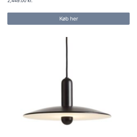
2,449.00
kr.
Køb her