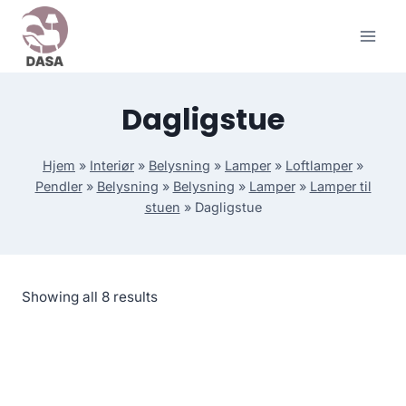
Skip
to
content
Dagligstue
Hjem
»
Interiør
»
Belysning
»
Lamper
»
Loftlamper
»
Pendler
»
Belysning
»
Belysning
»
Lamper
»
Lamper til
stuen
»
Dagligstue
Showing all 8 results