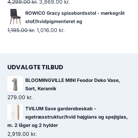
4,299.00
kr.
3,869.00
kr.
ROWICO Gracy spisebordsstol - mørkegråt
stof/hvidpigmenteret eg
1,195.00
kr.
1,016.00
kr.
UDVALGTE TILBUD
BLOOMINGVILLE MINI Feodor Deko Vase,
Sort, Keramik
279.00
kr.
TVILUM Save garderobeskab -
egetræsstruktur/hvid højglans og spejlglas,
m. 2 låger og 2 hylder
2,919.00
kr.