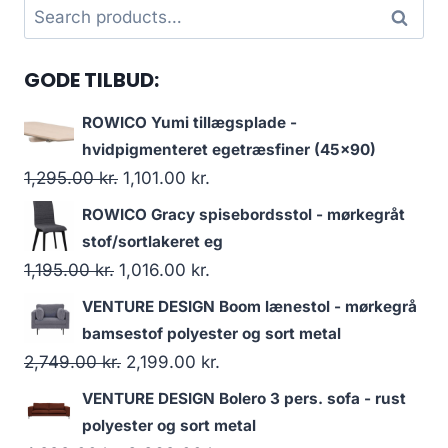
Search
Search
for:
GODE TILBUD:
ROWICO Yumi tillægsplade -
hvidpigmenteret egetræsfiner (45x90)
1,295.00
kr.
1,101.00
kr.
ROWICO Gracy spisebordsstol - mørkegråt
stof/sortlakeret eg
1,195.00
kr.
1,016.00
kr.
VENTURE DESIGN Boom lænestol - mørkegrå
bamsestof polyester og sort metal
2,749.00
kr.
2,199.00
kr.
VENTURE DESIGN Bolero 3 pers. sofa - rust
polyester og sort metal