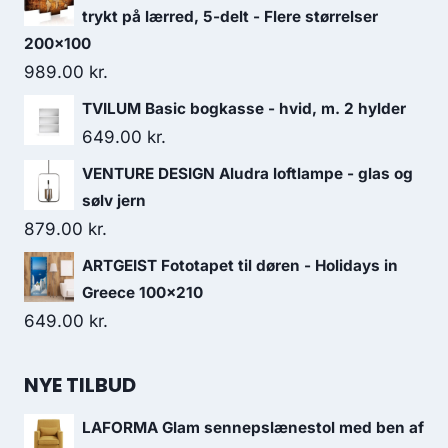
trykt på lærred, 5-delt - Flere størrelser
200x100
989.00
kr.
TVILUM Basic bogkasse - hvid, m. 2 hylder
649.00
kr.
VENTURE DESIGN Aludra loftlampe - glas og
sølv jern
879.00
kr.
ARTGEIST Fototapet til døren - Holidays in
Greece 100x210
649.00
kr.
NYE TILBUD
LAFORMA Glam sennepslænestol med ben af