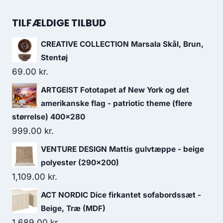
TILFÆLDIGE TILBUD
CREATIVE COLLECTION Marsala Skål, Brun,
Stentøj
69.00
kr.
ARTGEIST Fototapet af New York og det
amerikanske flag - patriotic theme (flere
størrelse) 400x280
999.00
kr.
VENTURE DESIGN Mattis gulvtæppe - beige
polyester (290x200)
1,109.00
kr.
ACT NORDIC Dice firkantet sofabordssæt -
Beige, Træ (MDF)
1,689.00
kr.