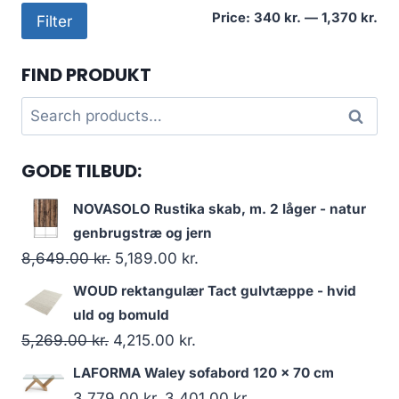
Mi
Ma
Price:
340 kr.
—
1,370 kr.
Filter
pri
pri
FIND PRODUKT
Search
Search
for:
GODE TILBUD:
NOVASOLO Rustika skab, m. 2 låger - natur
genbrugstræ og jern
8,649.00
kr.
5,189.00
kr.
WOUD rektangulær Tact gulvtæppe - hvid
uld og bomuld
5,269.00
kr.
4,215.00
kr.
LAFORMA Waley sofabord 120 x 70 cm
3,779.00
kr.
3,401.00
kr.