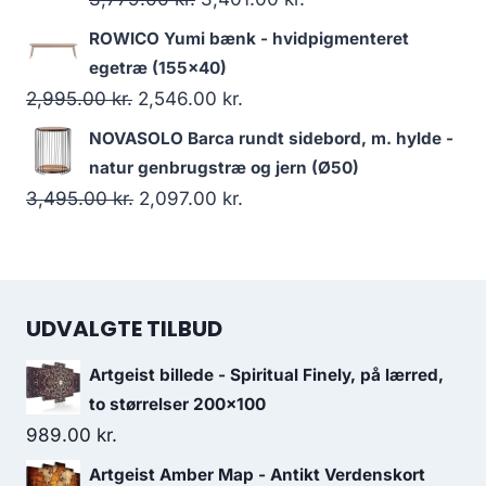
ROWICO Yumi bænk - hvidpigmenteret
egetræ (155x40)
2,995.00
kr.
2,546.00
kr.
NOVASOLO Barca rundt sidebord, m. hylde -
natur genbrugstræ og jern (Ø50)
3,495.00
kr.
2,097.00
kr.
UDVALGTE TILBUD
Artgeist billede - Spiritual Finely, på lærred,
to størrelser 200x100
989.00
kr.
Artgeist Amber Map - Antikt Verdenskort