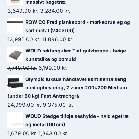
massivt bøgetræ.
3,649.00
kr.
3,284.00
kr.
ROWICO Fred plankebord - mørkebrun eg og
sort metal (240x100)
13,995.00
kr.
11,896.00
kr.
WOUD rektangulær Tint gulvtæppe - beige
kunstsilke og bomuld
7,749.00
kr.
6,199.00
kr.
Olympic luksus håndlavet kontinentalseng
med opbevaring, 7 zoner 200x200 Medium
(under 80 kg) Fast Antracitgrå
24,999.00
kr.
9,375.00
kr.
WOUD Stedge tilføjelseshylde - hvid egetræ
og metal (60 cm)
1,679.00
kr.
1,343.00
kr.