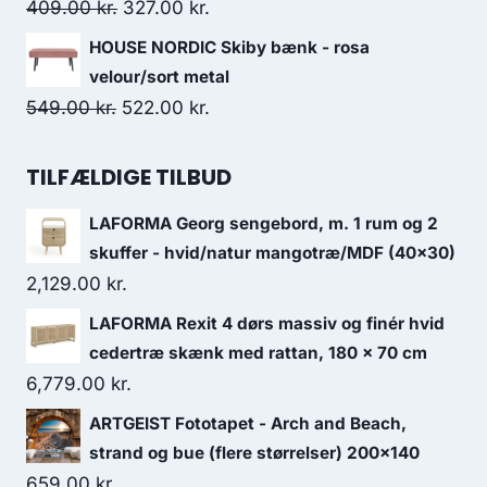
409.00
kr.
327.00
kr.
HOUSE NORDIC Skiby bænk - rosa
velour/sort metal
549.00
kr.
522.00
kr.
TILFÆLDIGE TILBUD
LAFORMA Georg sengebord, m. 1 rum og 2
skuffer - hvid/natur mangotræ/MDF (40x30)
2,129.00
kr.
LAFORMA Rexit 4 dørs massiv og finér hvid
cedertræ skænk med rattan, 180 x 70 cm
6,779.00
kr.
ARTGEIST Fototapet - Arch and Beach,
strand og bue (flere størrelser) 200x140
659.00
kr.