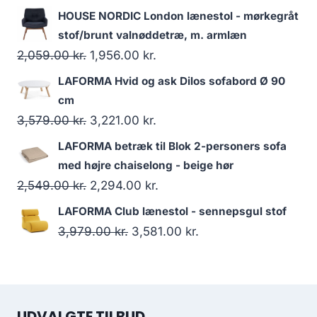
HOUSE NORDIC London lænestol - mørkegråt
stof/brunt valnøddetræ, m. armlæn
2,059.00
kr.
1,956.00
kr.
LAFORMA Hvid og ask Dilos sofabord Ø 90
cm
3,579.00
kr.
3,221.00
kr.
LAFORMA betræk til Blok 2-personers sofa
med højre chaiselong - beige hør
2,549.00
kr.
2,294.00
kr.
LAFORMA Club lænestol - sennepsgul stof
3,979.00
kr.
3,581.00
kr.
UDVALGTE TILBUD