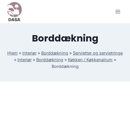
Skip
to
content
Borddækning
Hjem
»
Interiør
»
Borddækning
»
Servietter og servietringe
»
Interiør
»
Borddækning
»
Køkken / Køkkenalrum
»
Borddækning