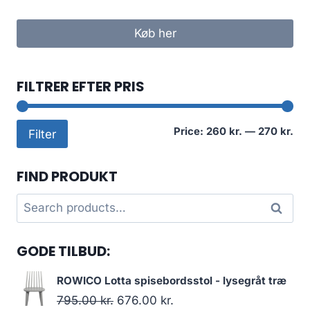
Køb her
FILTRER EFTER PRIS
Mi
Ma
Price:
260 kr.
—
270 kr.
Filter
pri
pri
FIND PRODUKT
Search
Search
for:
GODE TILBUD:
ROWICO Lotta spisebordsstol - lysegråt træ
795.00
kr.
676.00
kr.