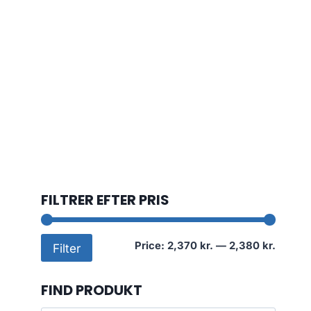
FILTRER EFTER PRIS
Min
Max
Price:
2,370 kr.
—
2,380 kr.
Filter
price
price
FIND PRODUKT