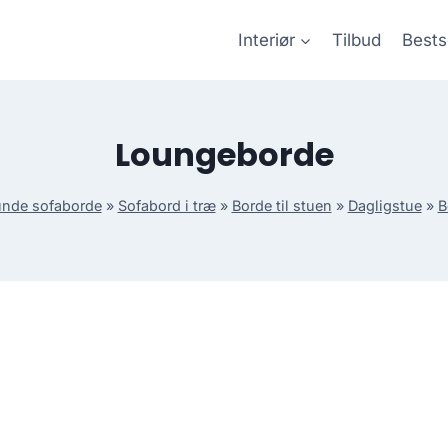
Interiør
Tilbud
Bests
Loungeborde
nde sofaborde
»
Sofabord i træ
»
Borde til stuen
»
Dagligstue
»
B