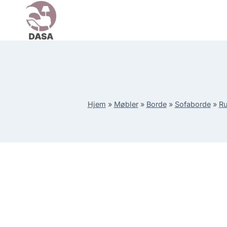
Skip
to
content
Hjem
»
Møbler
»
Borde
»
Sofaborde
»
Ru