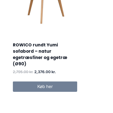
ROWICO rundt Yumi
sofabord – natur
egetræsfiner og egetræ
(Ø90)
2,795.00
kr.
2,376.00
kr.
Køb her