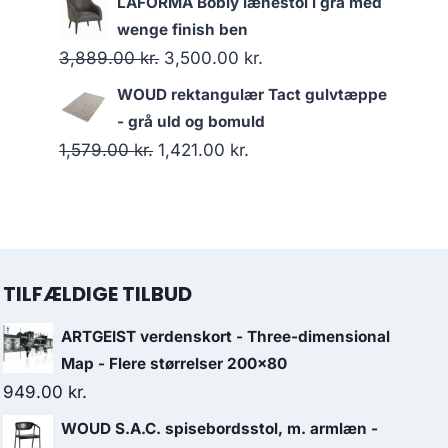
LAFORMA Bobly lænestol i grå med
wenge finish ben
3,889.00
kr.
3,500.00
kr.
WOUD rektangulær Tact gulvtæppe
- grå uld og bomuld
1,579.00
kr.
1,421.00
kr.
TILFÆLDIGE TILBUD
ARTGEIST verdenskort - Three-dimensional
Map - Flere størrelser 200x80
949.00
kr.
WOUD S.A.C. spisebordsstol, m. armlæn -