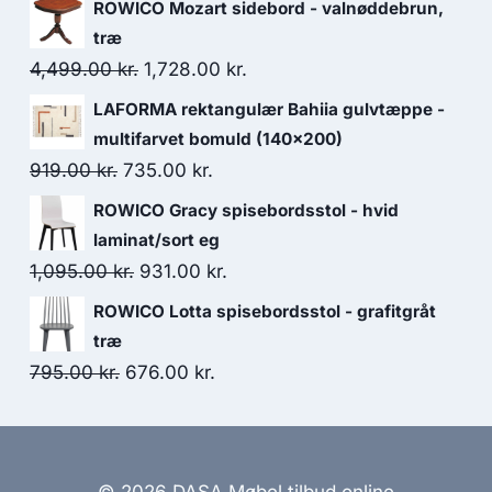
ROWICO Mozart sidebord - valnøddebrun,
træ
4,499.00
kr.
1,728.00
kr.
LAFORMA rektangulær Bahiia gulvtæppe -
multifarvet bomuld (140x200)
919.00
kr.
735.00
kr.
ROWICO Gracy spisebordsstol - hvid
laminat/sort eg
1,095.00
kr.
931.00
kr.
ROWICO Lotta spisebordsstol - grafitgråt
træ
795.00
kr.
676.00
kr.