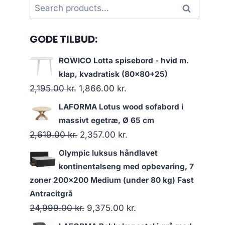
Search
Search
for:
GODE TILBUD:
ROWICO Lotta spisebord - hvid m.
klap, kvadratisk (80x80+25)
2,195.00
kr.
1,866.00
kr.
LAFORMA Lotus wood sofabord i
massivt egetræ, Ø 65 cm
2,619.00
kr.
2,357.00
kr.
Olympic luksus håndlavet
kontinentalseng med opbevaring, 7
zoner 200x200 Medium (under 80 kg) Fast
Antracitgrå
24,999.00
kr.
9,375.00
kr.