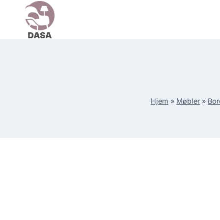
Skip
to
content
Hjem
»
Møbler
»
Bor