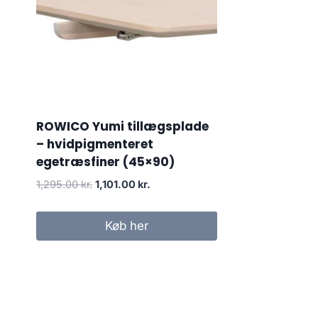
ROWICO Yumi tillægsplade
– hvidpigmenteret
egetræsfiner (45×90)
1,295.00
kr.
1,101.00
kr.
Køb her