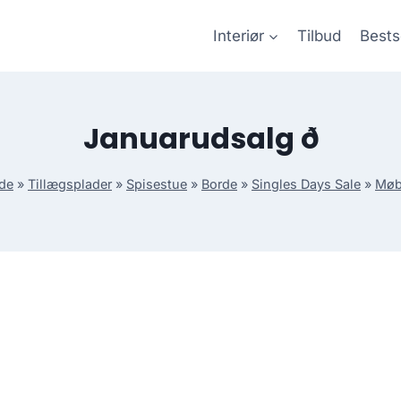
Interiør
Tilbud
Bests
Januarudsalg ð
de
»
Tillægsplader
»
Spisestue
»
Borde
»
Singles Days Sale
»
Møb