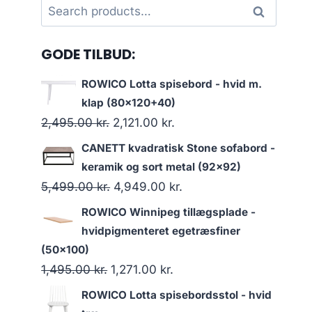
Search
Search
for:
GODE TILBUD:
ROWICO Lotta spisebord - hvid m.
klap (80x120+40)
2,495.00
kr.
2,121.00
kr.
CANETT kvadratisk Stone sofabord -
keramik og sort metal (92x92)
5,499.00
kr.
4,949.00
kr.
ROWICO Winnipeg tillægsplade -
hvidpigmenteret egetræsfiner
(50x100)
1,495.00
kr.
1,271.00
kr.
ROWICO Lotta spisebordsstol - hvid