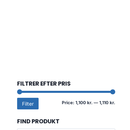
FILTRER EFTER PRIS
Min
Max
Price:
1,100 kr.
—
1,110 kr.
Filter
price
price
FIND PRODUKT