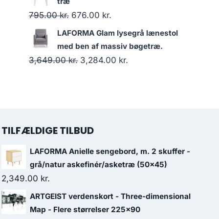
træ
795.00
kr.
676.00
kr.
LAFORMA Glam lysegrå lænestol
med ben af massiv bøgetræ.
3,649.00
kr.
3,284.00
kr.
TILFÆLDIGE TILBUD
LAFORMA Anielle sengebord, m. 2 skuffer -
grå/natur askefinér/asketræ (50x45)
2,349.00
kr.
ARTGEIST verdenskort - Three-dimensional
Map - Flere størrelser 225x90