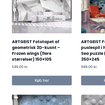
ARTGEIST Fototapet af
ARTGEIST F
geometrisk 3D-kusnt –
puslespil i
Frozen wings (flere
Sea puzzle (
størrelser) 150×105
350×245
549.00
kr.
949.00
kr.
Køb her