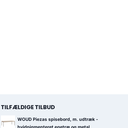
TILFÆLDIGE TILBUD
WOUD Piezas spisebord, m. udtræk -
hvidpigmenteret egetræ og metal