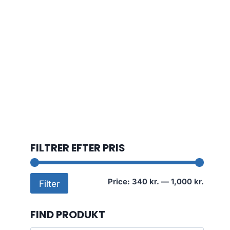
FILTRER EFTER PRIS
Min
Max
Price:
340 kr.
—
1,000 kr.
Filter
price
price
FIND PRODUKT