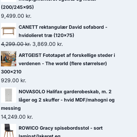
(200/245x95)
9,499.00
kr.
CANETT rektangulær David sofabord -
hvidolieret træ (120x75)
4,299.00
kr.
3,869.00
kr.
ARTGEIST Fototapet af forskellige steder i
verdenen - The world (flere størrelser)
300x210
929.00
kr.
NOVASOLO Halifax garderobeskab, m. 2
låger og 2 skuffer - hvid MDF/mahogni og
messing
14,249.00
kr.
ROWICO Gracy spisebordsstol - sort
laminat/lakeret eg