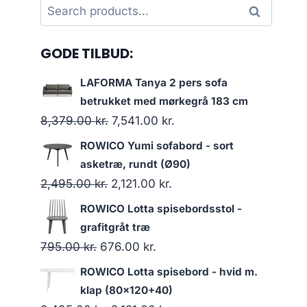
Search
Search
for:
GODE TILBUD:
LAFORMA Tanya 2 pers sofa
betrukket med mørkegrå 183 cm
8,379.00
kr.
7,541.00
kr.
ROWICO Yumi sofabord - sort
asketræ, rundt (Ø90)
2,495.00
kr.
2,121.00
kr.
ROWICO Lotta spisebordsstol -
grafitgråt træ
795.00
kr.
676.00
kr.
ROWICO Lotta spisebord - hvid m.
klap (80x120+40)