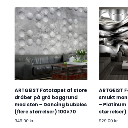
ARTGEIST Fototapet af store
ARTGEIST F
dråber på grå baggrund
smukt mønst
med sten – Dancing bubbles
– Platinum 
(flere størrelser) 100×70
størrelser)
349.00
kr.
929.00
kr.