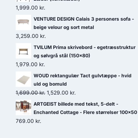
1,999.00
kr.
VENTURE DESIGN Calais 3 personers sofa -
beige velour og sort metal
3,259.00
kr.
TVILUM Prima skrivebord - egetræsstruktur
og sølvgrå stål (150x80)
1,979.00
kr.
WOUD rektangulær Tact gulvtæppe - hvid
uld og bomuld
1,699.00
kr.
1,529.00
kr.
ARTGEIST billede med tekst, 5-delt -
Enchanted Cottage - Flere størrelser 100x50
769.00
kr.