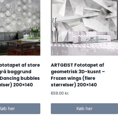
ototapet af store
ARTGEIST Fototapet af
grå baggrund
geometrisk 3D-kusnt –
 Dancing bubbles
Frozen wings (flere
relser) 200×140
størrelser) 200×140
659.00
kr.
Køb her
Køb her