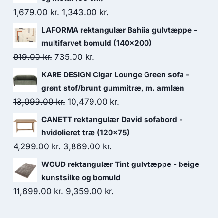
1,679.00
kr.
1,343.00
kr.
LAFORMA rektangulær Bahiia gulvtæppe -
multifarvet bomuld (140x200)
919.00
kr.
735.00
kr.
KARE DESIGN Cigar Lounge Green sofa -
grønt stof/brunt gummitræ, m. armlæn
13,099.00
kr.
10,479.00
kr.
CANETT rektangulær David sofabord -
hvidolieret træ (120x75)
4,299.00
kr.
3,869.00
kr.
WOUD rektangulær Tint gulvtæppe - beige
kunstsilke og bomuld
11,699.00
kr.
9,359.00
kr.