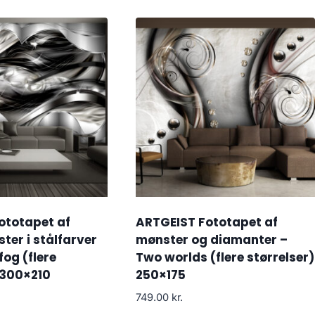
ototapet af
ARTGEIST Fototapet af
er i stålfarver
mønster og diamanter –
fog (flere
Two worlds (flere størrelser)
 300×210
250×175
749.00
kr.