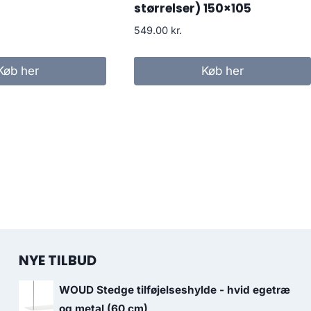
størrelser) 150×105
549.00
kr.
Køb her
Køb her
NYE TILBUD
WOUD Stedge tilføjelseshylde - hvid egetræ
og metal (60 cm)