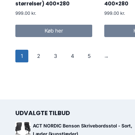
størrelser) 400×280
400×280
999.00
kr.
999.00
kr.
Køb her
1
2
3
4
5
→
UDVALGTE TILBUD
ACT NORDIC Benson Skrivebordsstol - Sort,
Læder (kunstlæder)