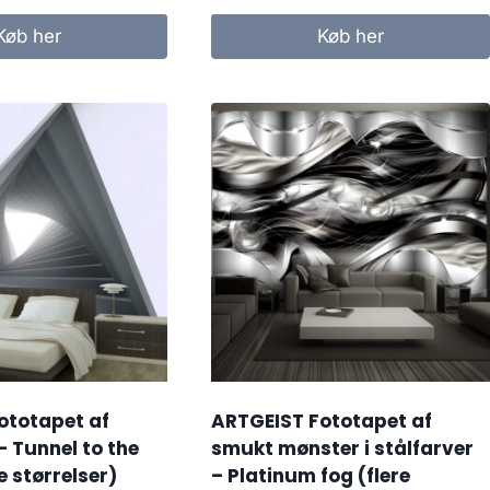
Køb her
Køb her
ototapet af
ARTGEIST Fototapet af
– Tunnel to the
smukt mønster i stålfarver
e størrelser)
– Platinum fog (flere