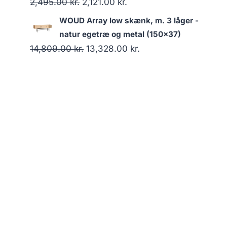
2,495.00
kr.
2,121.00
kr.
WOUD Array low skænk, m. 3 låger -
natur egetræ og metal (150x37)
14,809.00
kr.
13,328.00
kr.