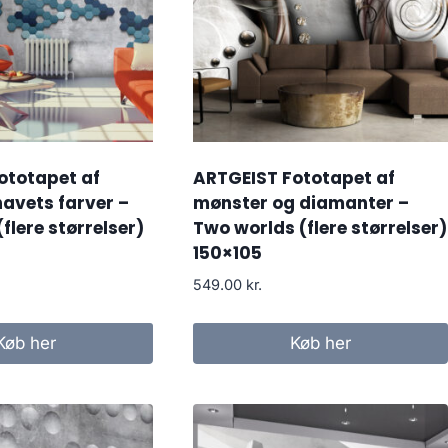
ototapet af
ARTGEIST Fototapet af
 havets farver –
mønster og diamanter –
flere størrelser)
Two worlds (flere størrelser)
150×105
549.00
kr.
Køb her
Køb her