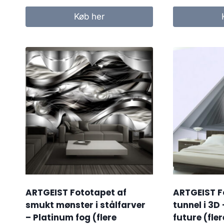
Køb her
ARTGEIST Fototapet af
ARTGEIST F
smukt mønster i stålfarver
tunnel i 3D 
– Platinum fog (flere
future (fler