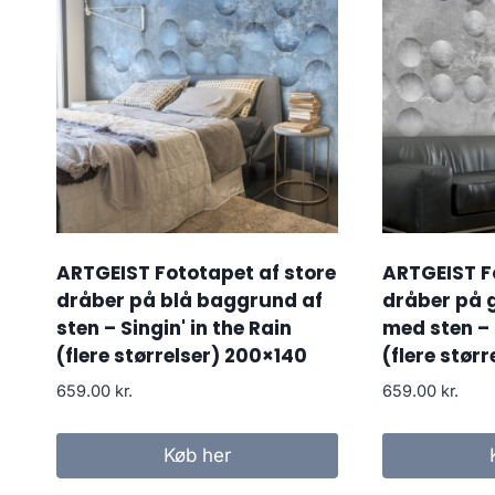
ARTGEIST Fototapet af store
ARTGEIST F
dråber på blå baggrund af
dråber på 
sten – Singin' in the Rain
med sten –
(flere størrelser) 200×140
(flere stør
659.00
kr.
659.00
kr.
Køb her