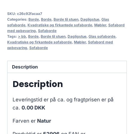
SKU:
c26c92facaa7
Categories:
Borde
,
Borde
,
Borde til stuen
,
Dagligstue
,
Glas
sofaborde
,
Kvadratiske og firkantede sofaborde
,
Møbler
,
Sofabord
med opbevaring
,
Sofaborde
Tags:
> bb
,
Borde
,
Borde til stuen
,
Dagligstue
,
Glas sofaborde
,
Kvadratiske og firkantede sofaborde
,
Møbler
,
Sofabord med
opbevaring
,
Sofaborde
Description
Description
Leveringstid er på ca.
og fragtprisen er på
ca.
0.00 DKK
Farven er
Natur