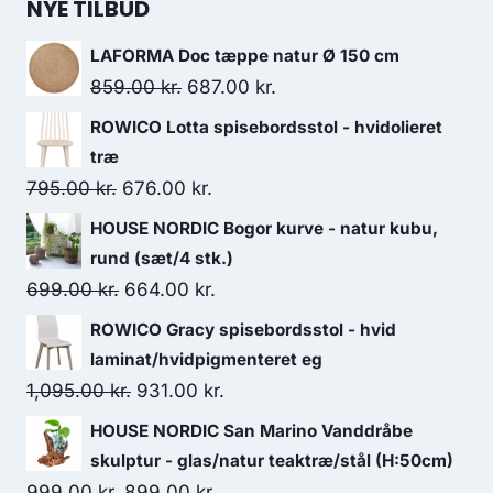
NYE TILBUD
LAFORMA Doc tæppe natur Ø 150 cm
859.00
kr.
687.00
kr.
ROWICO Lotta spisebordsstol - hvidolieret
træ
795.00
kr.
676.00
kr.
HOUSE NORDIC Bogor kurve - natur kubu,
rund (sæt/4 stk.)
699.00
kr.
664.00
kr.
ROWICO Gracy spisebordsstol - hvid
laminat/hvidpigmenteret eg
1,095.00
kr.
931.00
kr.
HOUSE NORDIC San Marino Vanddråbe
skulptur - glas/natur teaktræ/stål (H:50cm)
999.00
kr.
899.00
kr.