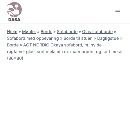
Skip
to
content
Hjem
»
Møbler
»
Borde
»
Sofaborde
»
Glas sofaborde
»
Sofabord med opbevaring
»
Borde til stuen
»
Dagligstue
»
Borde
»
ACT NORDIC Okaya sofabord, m. hylde –
røgfarvet glas, sort melamin m. marmorprint og sort metal
(80×80)