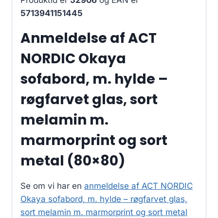
Produktid er
52906
og EAN er
5713941151445
Anmeldelse af ACT
NORDIC Okaya
sofabord, m. hylde –
røgfarvet glas, sort
melamin m.
marmorprint og sort
metal (80×80)
Se om vi har en
anmeldelse af ACT NORDIC
Okaya sofabord, m. hylde – røgfarvet glas,
sort melamin m. marmorprint og sort metal