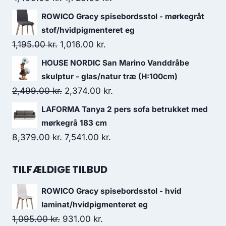
ROWICO Gracy spisebordsstol - mørkegråt
stof/hvidpigmenteret eg
1,195.00
kr.
1,016.00
kr.
HOUSE NORDIC San Marino Vanddråbe
skulptur - glas/natur træ (H:100cm)
2,499.00
kr.
2,374.00
kr.
LAFORMA Tanya 2 pers sofa betrukket med
mørkegrå 183 cm
8,379.00
kr.
7,541.00
kr.
TILFÆLDIGE TILBUD
ROWICO Gracy spisebordsstol - hvid
laminat/hvidpigmenteret eg
1,095.00
kr.
931.00
kr.