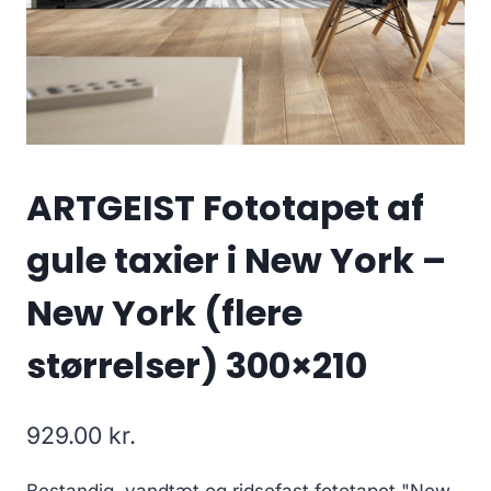
ARTGEIST Fototapet af
gule taxier i New York –
New York (flere
størrelser) 300×210
929.00
kr.
Bestandig, vandtæt og ridsefast fototapet "New