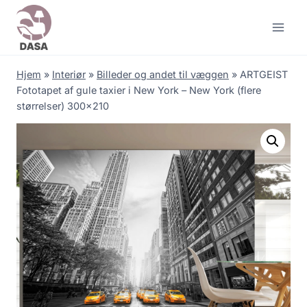
Skip
to
content
Hjem
»
Interiør
»
Billeder og andet til væggen
»
ARTGEIST
Fototapet af gule taxier i New York – New York (flere
størrelser) 300×210