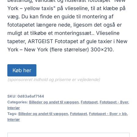
York – yellow taxis" på vlieseline, til at klæbe på
væg. Du kan finde en guide til montering af
fototapetet længere nede, ligesom det også er
muligt at tilkøbe et monteringssæt.. Vlieseline
tapeter, ARTGEIST Fototapet af gule taxier i New
York – New York (flere størrelser) 300×210.
Køb her
(sponsoreret indhold og priserne er vejledende)
SKU:
0d83a6af7144
Categories:
Billeder og andet til væggen
,
Fototapet
,
Fototapet - Byer
,
Interiør
Tags:
Billeder og andet til væggen
,
Fototapet
,
Fototapet - Byer > bb
,
Interiør