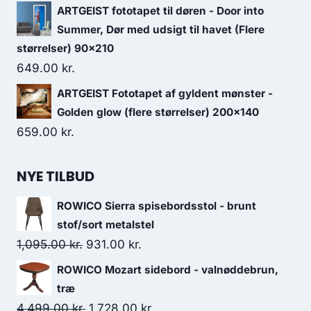
ARTGEIST fototapet til døren - Door into
Summer, Dør med udsigt til havet (Flere
størrelser) 90x210
649.00
kr.
ARTGEIST Fototapet af gyldent mønster -
Golden glow (flere størrelser) 200x140
659.00
kr.
NYE TILBUD
ROWICO Sierra spisebordsstol - brunt
stof/sort metalstel
1,095.00
kr.
931.00
kr.
ROWICO Mozart sidebord - valnøddebrun,
træ
4,499.00
kr.
1,728.00
kr.