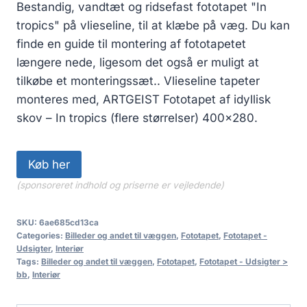
Bestandig, vandtæt og ridsefast fototapet "In
tropics" på vlieseline, til at klæbe på væg. Du kan
finde en guide til montering af fototapetet
længere nede, ligesom det også er muligt at
tilkøbe et monteringssæt.. Vlieseline tapeter
monteres med, ARTGEIST Fototapet af idyllisk
skov – In tropics (flere størrelser) 400×280.
Køb her
(sponsoreret indhold og priserne er vejledende)
SKU:
6ae685cd13ca
Categories:
Billeder og andet til væggen
,
Fototapet
,
Fototapet -
Udsigter
,
Interiør
Tags:
Billeder og andet til væggen
,
Fototapet
,
Fototapet - Udsigter >
bb
,
Interiør