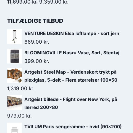
11,699.00
kr.
9,359.00
kr.
TILFÆLDIGE TILBUD
VENTURE DESIGN Elsa loftlampe - sort jern
669.00
kr.
BLOOMINGVILLE Nasru Vase, Sort, Stentøj
399.00
kr.
Artgeist Steel Map - Verdenskort trykt på
plexiglas, 5-delt - Flere størrelser 100x50
1,319.00
kr.
Artgeist billede - Flight over New York, på
lærred 200x80
979.00
kr.
TVILUM Paris sengeramme - hvid (90x200)