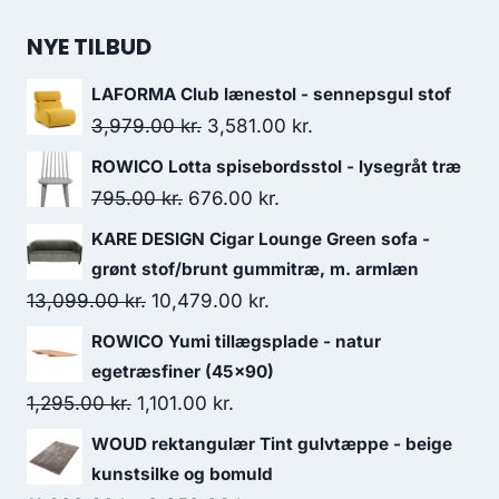
NYE TILBUD
LAFORMA Club lænestol - sennepsgul stof
3,979.00
kr.
3,581.00
kr.
ROWICO Lotta spisebordsstol - lysegråt træ
795.00
kr.
676.00
kr.
KARE DESIGN Cigar Lounge Green sofa -
grønt stof/brunt gummitræ, m. armlæn
13,099.00
kr.
10,479.00
kr.
ROWICO Yumi tillægsplade - natur
egetræsfiner (45x90)
1,295.00
kr.
1,101.00
kr.
WOUD rektangulær Tint gulvtæppe - beige
kunstsilke og bomuld