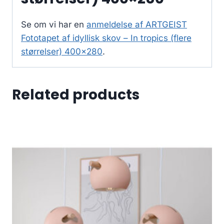
Se om vi har en
anmeldelse af ARTGEIST
Fototapet af idyllisk skov – In tropics (flere
størrelser) 400×280
.
Related products