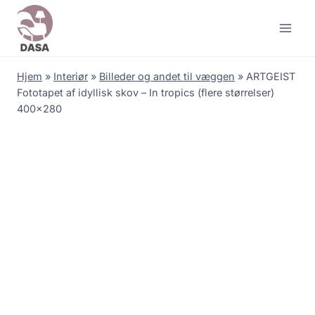
Skip
to
content
Hjem
»
Interiør
»
Billeder og andet til væggen
»
ARTGEIST
Fototapet af idyllisk skov – In tropics (flere størrelser)
400×280