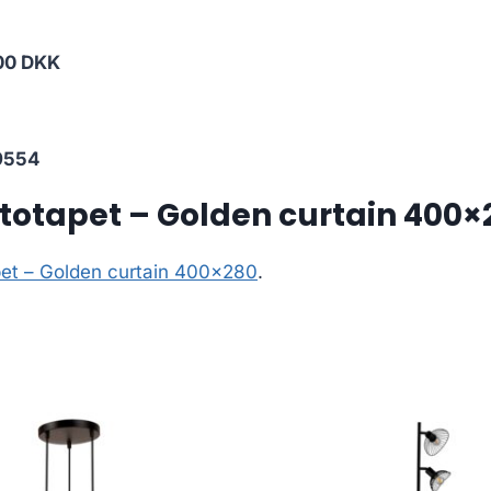
00 DKK
9554
totapet – Golden curtain 400×
et – Golden curtain 400×280
.