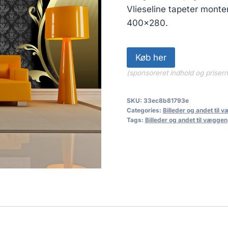
Vlieseline tapeter mont
400×280.
Køb her
(sponsoreret indhold og priser
SKU:
33ec8b81793e
Categories:
Billeder og andet til 
Tags:
Billeder og andet til væggen