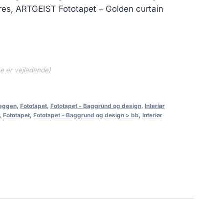
eres, ARTGEIST Fototapet – Golden curtain
ne er vejledende)
væggen
,
Fototapet
,
Fototapet - Baggrund og design
,
Interiør
,
Fototapet
,
Fototapet - Baggrund og design > bb
,
Interiør