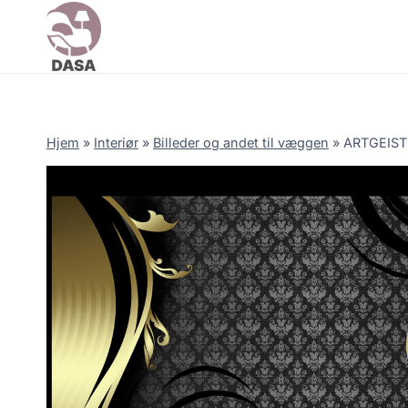
Skip
to
content
Hjem
»
Interiør
»
Billeder og andet til væggen
»
ARTGEIST 