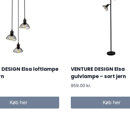
DESIGN Elsa loftlampe
VENTURE DESIGN Elsa
rn
gulvlampe – sort jern
959.00
kr.
Køb her
Køb her