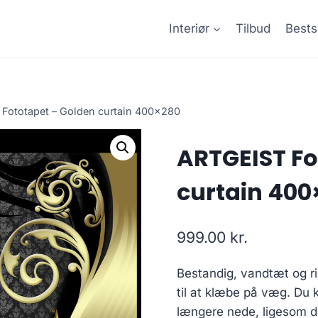
Interiør
Tilbud
Bests
Fototapet – Golden curtain 400×280
ARTGEIST Fo
curtain 400
999.00
kr.
Bestandig, vandtæt og ri
til at klæbe på væg. Du k
længere nede, ligesom de