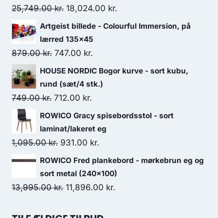
25,749.00
kr.
18,024.00
kr.
Artgeist billede - Colourful Immersion, på
lærred 135x45
879.00
kr.
747.00
kr.
HOUSE NORDIC Bogor kurve - sort kubu,
rund (sæt/4 stk.)
749.00
kr.
712.00
kr.
ROWICO Gracy spisebordsstol - sort
laminat/lakeret eg
1,095.00
kr.
931.00
kr.
ROWICO Fred plankebord - mørkebrun eg og
sort metal (240x100)
13,995.00
kr.
11,896.00
kr.