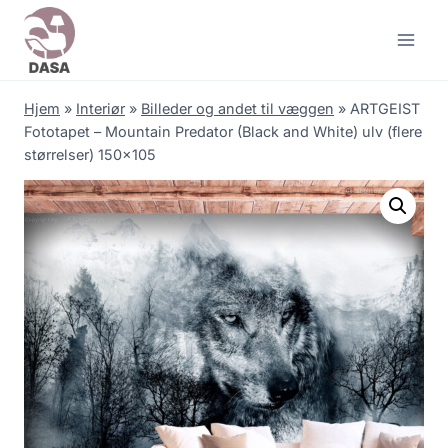
Skip
to
content
Hjem
»
Interiør
»
Billeder og andet til væggen
»
ARTGEIST
Fototapet – Mountain Predator (Black and White) ulv (flere
størrelser) 150×105