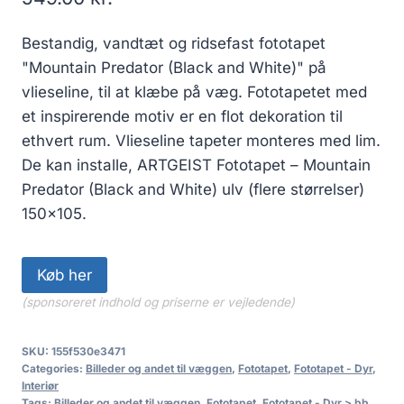
Bestandig, vandtæt og ridsefast fototapet
"Mountain Predator (Black and White)" på
vlieseline, til at klæbe på væg. Fototapetet med
et inspirerende motiv er en flot dekoration til
ethvert rum. Vlieseline tapeter monteres med lim.
De kan installe, ARTGEIST Fototapet – Mountain
Predator (Black and White) ulv (flere størrelser)
150×105.
Køb her
(sponsoreret indhold og priserne er vejledende)
SKU:
155f530e3471
Categories:
Billeder og andet til væggen
,
Fototapet
,
Fototapet - Dyr
,
Interiør
Tags:
Billeder og andet til væggen
,
Fototapet
,
Fototapet - Dyr > bb
,