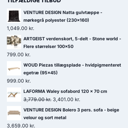
TILFÆLDIGE TILBUD
VENTURE DESIGN Natta gulvtæppe -
mørkegrå polyester (230x160)
1,049.00
kr.
ARTGEIST verdenskort, 5-delt - Stone world -
Flere størrelser 100x50
799.00
kr.
WOUD Piezas tillægsplade - hvidpigmenteret
egetræ (95x45)
999.00
kr.
LAFORMA Waley sofabord 120 x 70 cm
3,779.00
kr.
3,401.00
kr.
VENTURE DESIGN Bolero 3 pers. sofa - beige
velour og sort metal
3,659.00
kr.