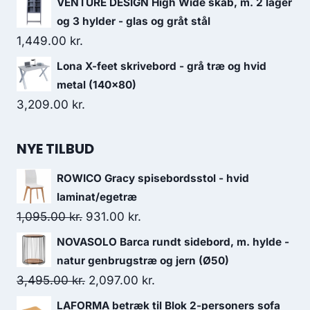
VENTURE DESIGN High Wide skab, m. 2 låger
og 3 hylder - glas og gråt stål
1,449.00
kr.
Lona X-feet skrivebord - grå træ og hvid
metal (140x80)
3,209.00
kr.
NYE TILBUD
ROWICO Gracy spisebordsstol - hvid
laminat/egetræ
1,095.00
kr.
931.00
kr.
NOVASOLO Barca rundt sidebord, m. hylde -
natur genbrugstræ og jern (Ø50)
3,495.00
kr.
2,097.00
kr.
LAFORMA betræk til Blok 2-personers sofa