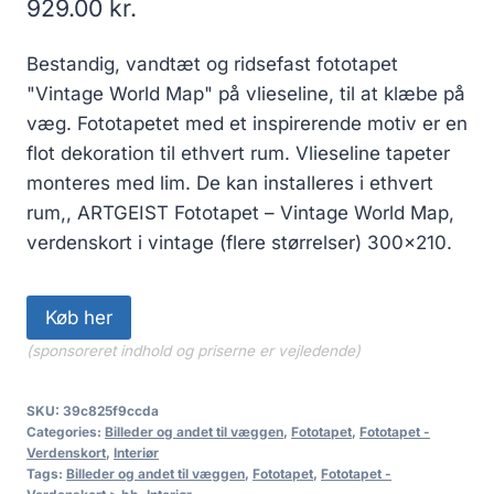
929.00
kr.
Bestandig, vandtæt og ridsefast fototapet
"Vintage World Map" på vlieseline, til at klæbe på
væg. Fototapetet med et inspirerende motiv er en
flot dekoration til ethvert rum. Vlieseline tapeter
monteres med lim. De kan installeres i ethvert
rum,, ARTGEIST Fototapet – Vintage World Map,
verdenskort i vintage (flere størrelser) 300×210.
Køb her
(sponsoreret indhold og priserne er vejledende)
SKU:
39c825f9ccda
Categories:
Billeder og andet til væggen
,
Fototapet
,
Fototapet -
Verdenskort
,
Interiør
Tags:
Billeder og andet til væggen
,
Fototapet
,
Fototapet -