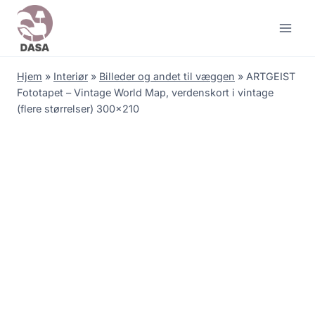
Skip
to
content
Hjem
»
Interiør
»
Billeder og andet til væggen
»
ARTGEIST
Fototapet – Vintage World Map, verdenskort i vintage
(flere størrelser) 300×210