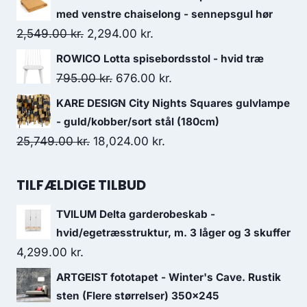
med venstre chaiselong - sennepsgul hør
2,549.00
kr.
2,294.00
kr.
ROWICO Lotta spisebordsstol - hvid træ
795.00
kr.
676.00
kr.
KARE DESIGN City Nights Squares gulvlampe
- guld/kobber/sort stål (180cm)
25,749.00
kr.
18,024.00
kr.
TILFÆLDIGE TILBUD
TVILUM Delta garderobeskab -
hvid/egetræsstruktur, m. 3 låger og 3 skuffer
4,299.00
kr.
ARTGEIST fototapet - Winter's Cave. Rustik
sten (Flere størrelser) 350x245