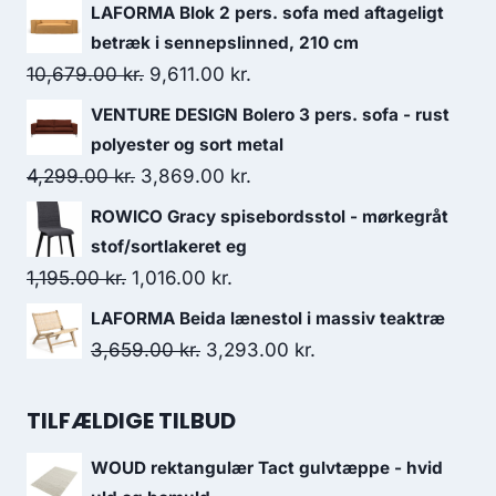
LAFORMA Blok 2 pers. sofa med aftageligt
betræk i sennepslinned, 210 cm
10,679.00
kr.
9,611.00
kr.
VENTURE DESIGN Bolero 3 pers. sofa - rust
polyester og sort metal
4,299.00
kr.
3,869.00
kr.
ROWICO Gracy spisebordsstol - mørkegråt
stof/sortlakeret eg
1,195.00
kr.
1,016.00
kr.
LAFORMA Beida lænestol i massiv teaktræ
3,659.00
kr.
3,293.00
kr.
TILFÆLDIGE TILBUD
WOUD rektangulær Tact gulvtæppe - hvid