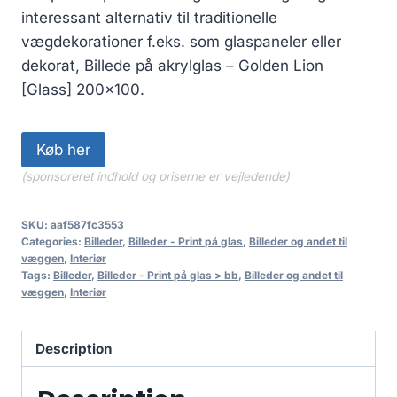
interessant alternativ til traditionelle
vægdekorationer f.eks. som glaspaneler eller
dekorat, Billede på akrylglas – Golden Lion
[Glass] 200×100.
Køb her
(sponsoreret indhold og priserne er vejledende)
SKU:
aaf587fc3553
Categories:
Billeder
,
Billeder - Print på glas
,
Billeder og andet til
væggen
,
Interiør
Tags:
Billeder
,
Billeder - Print på glas > bb
,
Billeder og andet til
væggen
,
Interiør
Description