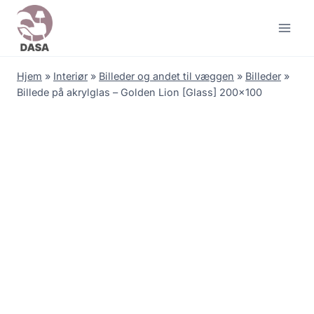
Skip
to
content
Hjem
»
Interiør
»
Billeder og andet til væggen
»
Billeder
»
Billede på akrylglas – Golden Lion [Glass] 200×100