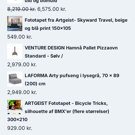
uld og bomuld
8,219.00
kr.
6,575.00
kr.
Fototapet fra Artgeist- Skyward Travel, beige
og blå print 150x105
549.00
kr.
VENTURE DESIGN Hamnå Pallet Pizzaovn
Standard - Sølv /
2,979.00
kr.
LAFORMA Arty pufseng i lysegrå, 70 x 89
(200) cm
2,949.00
kr.
ARTGEIST Fototapet - Bicycle Tricks,
silhouette af BMX'er (flere størrelser)
300x210
929.00
kr.