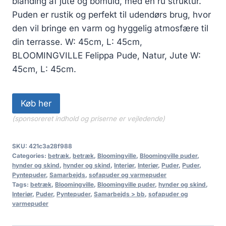
blanding af jute og bomuld, med en ru struktur.
Puden er rustik og perfekt til udendørs brug, hvor
den vil bringe en varm og hyggelig atmosfære til
din terrasse. W: 45cm, L: 45cm,
BLOOMINGVILLE Felippa Pude, Natur, Jute W:
45cm, L: 45cm.
Køb her
(sponsoreret indhold og priserne er vejledende)
SKU:
421c3a28f988
Categories:
betræk
,
betræk
,
Bloomingville
,
Bloomingville puder
,
hynder og skind
,
hynder og skind
,
Interiør
,
Interiør
,
Puder
,
Puder
,
Pyntepuder
,
Samarbejds
,
sofapuder og varmepuder
Tags:
betræk
,
Bloomingville
,
Bloomingville puder
,
hynder og skind
,
Interiør
,
Puder
,
Pyntepuder
,
Samarbejds > bb
,
sofapuder og
varmepuder