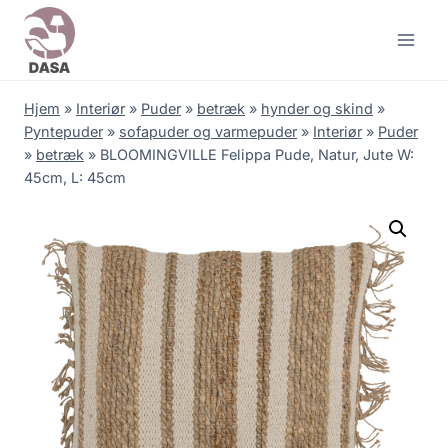
Skip
to
content
Hjem
»
Interiør
»
Puder
»
betræk
»
hynder og skind
»
Pyntepuder
»
sofapuder og varmepuder
»
Interiør
»
Puder
»
betræk
»
BLOOMINGVILLE Felippa Pude, Natur, Jute W:
45cm, L: 45cm