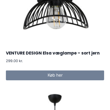
VENTURE DESIGN Elsa væglampe – sort jern
299.00
kr.
Køb her