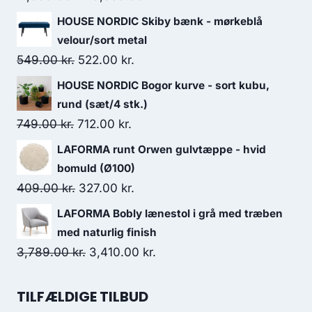
HOUSE NORDIC Skiby bænk - mørkeblå
velour/sort metal
549.00
kr.
522.00
kr.
HOUSE NORDIC Bogor kurve - sort kubu,
rund (sæt/4 stk.)
749.00
kr.
712.00
kr.
LAFORMA runt Orwen gulvtæppe - hvid
bomuld (Ø100)
409.00
kr.
327.00
kr.
LAFORMA Bobly lænestol i grå med træben
med naturlig finish
3,789.00
kr.
3,410.00
kr.
TILFÆLDIGE TILBUD