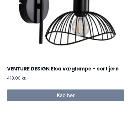
VENTURE DESIGN Elsa væglampe – sort jern
419.00
kr.
Køb her