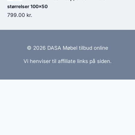
størrelser 100x50
799.00
kr.
© 2026 DASA Møbel tilbud online
Vi henviser til affiliate links på siden.
Hjemmesider Til Salg
|
Hjemmeside Udvikling
|
Online
Tilbud
Denne side kan være skabt med AI! Indholdet er
genereret med henblik på at informere og inspirere,
men vi anbefaler altid at dobbelttjekke vigtige