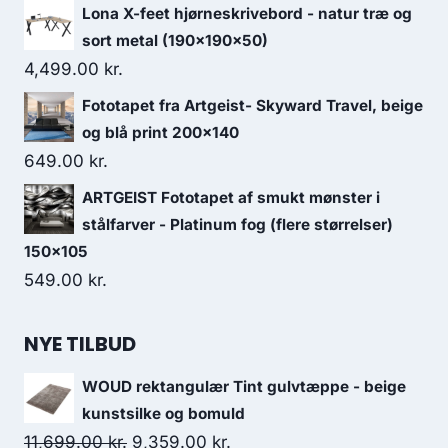
Lona X-feet hjørneskrivebord - natur træ og
sort metal (190x190x50)
4,499.00
kr.
Fototapet fra Artgeist- Skyward Travel, beige
og blå print 200x140
649.00
kr.
ARTGEIST Fototapet af smukt mønster i
stålfarver - Platinum fog (flere størrelser)
150x105
549.00
kr.
NYE TILBUD
WOUD rektangulær Tint gulvtæppe - beige
kunstsilke og bomuld
11,699.00
kr.
9,359.00
kr.