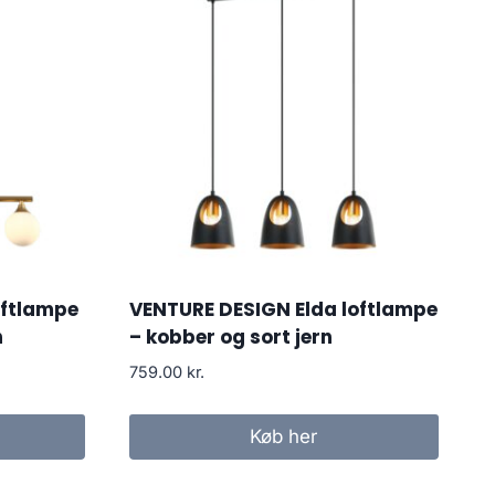
oftlampe
VENTURE DESIGN Elda loftlampe
n
– kobber og sort jern
759.00
kr.
Køb her