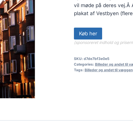
vil møde på deres vej.Â
plakat af Vestbyen (flere
Køb her
(sponsoreret indhold og priser
SKU:
d7de7bf3e0e5
Categories:
Billeder og andet til 
Tags:
Billeder og andet til væggen