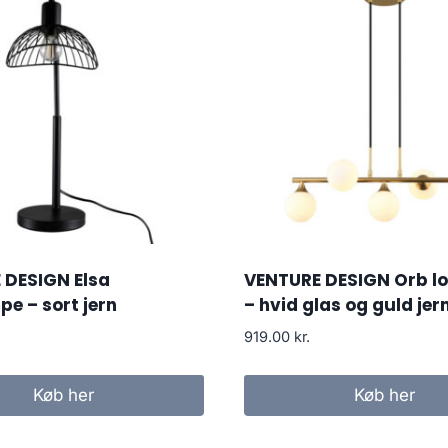
 DESIGN Elsa
VENTURE DESIGN Orb l
e – sort jern
– hvid glas og guld jer
919.00
kr.
Køb her
Køb her