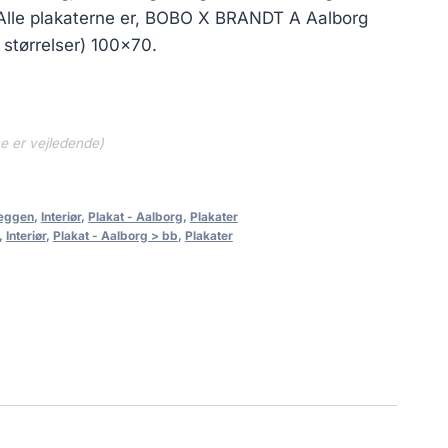
 Alle plakaterne er, BOBO X BRANDT A Aalborg
 størrelser) 100×70.
ne er vejledende)
væggen
,
Interiør
,
Plakat - Aalborg
,
Plakater
,
Interiør
,
Plakat - Aalborg > bb
,
Plakater