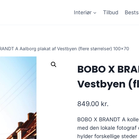
Interiør
Tilbud
Bests
ANDT A Aalborg plakat af Vestbyen (flere størrelser) 100×70
BOBO X BRAN
Vestbyen (fl
849.00
kr.
BOBO X BRANDT A kollekt
med den lokale fotograf
hylder forskellige stede