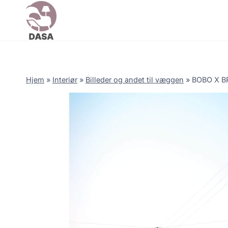
Skip
to
content
Hjem
»
Interiør
»
Billeder og andet til væggen
»
BOBO X BR