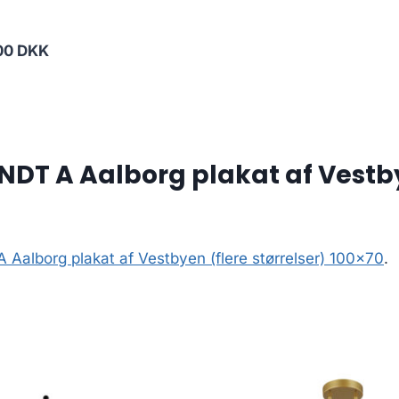
00 DKK
T A Aalborg plakat af Vestbye
alborg plakat af Vestbyen (flere størrelser) 100×70
.