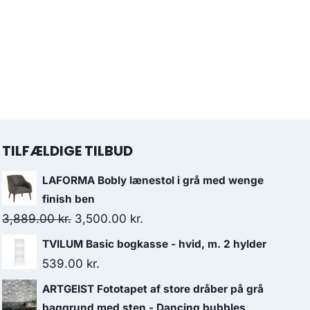
TILFÆLDIGE TILBUD
LAFORMA Bobly lænestol i grå med wenge
finish ben
3,889.00
kr.
3,500.00
kr.
TVILUM Basic bogkasse - hvid, m. 2 hylder
539.00
kr.
ARTGEIST Fototapet af store dråber på grå
baggrund med sten - Dancing bubbles