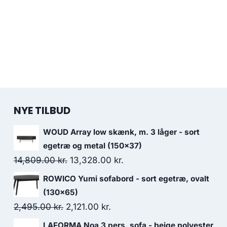
NYE TILBUD
WOUD Array low skænk, m. 3 låger - sort
egetræ og metal (150x37)
14,809.00
kr.
13,328.00
kr.
ROWICO Yumi sofabord - sort egetræ, ovalt
(130x65)
2,495.00
kr.
2,121.00
kr.
LAFORMA Noa 3 pers. sofa - beige polyester