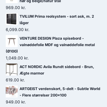
hør og beige/natur stål
969.00
kr.
TVILUM Prima reolsystem - sort ask, m. 2
låger
6,099.00
kr.
VENTURE DESIGN Plaza spisebord -
valnøddefolie MDF og valnøddefolie metal
(Ø100)
1,049.00
kr.
ACT NORDIC Avila Rundt sidebord - Brun,
Ægte marmor
619.00
kr.
ARTGEIST verdenskort, 5-delt - Subtle World
- Flere størrelser 200x100
949.00
kr.