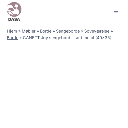
Skip
to
content
Hjem
»
Møbler
»
Borde
»
Sengeborde
»
Soveværelse
»
Borde
»
CANETT Joy sengebord – sort metal (40×35)