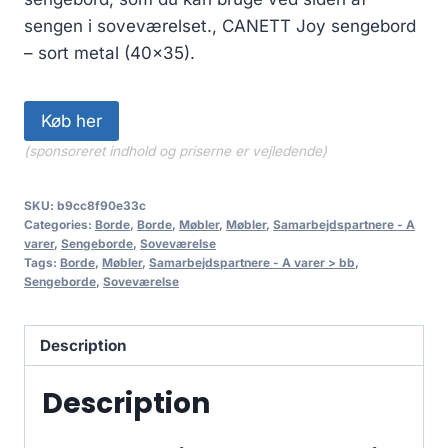
sengen i soveværelset., CANETT Joy sengebord
– sort metal (40×35).
Køb her
(sponsoreret indhold og priserne er vejledende)
SKU:
b9cc8f90e33c
Categories:
Borde
,
Borde
,
Møbler
,
Møbler
,
Samarbejdspartnere - A
varer
,
Sengeborde
,
Soveværelse
Tags:
Borde
,
Møbler
,
Samarbejdspartnere - A varer > bb
,
Sengeborde
,
Soveværelse
Description
Description