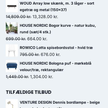
WOUD Array low skænk, m. 3 låger - sort
egetræ og metal (150x37)
14,809.00
kr.
13,328.00
kr.
HOUSE NORDIC Bogor kurve - natur kubu,
rund (sæt/4 stk.)
699.00
kr.
664.00
kr.
ROWICO Lotta spisebordsstol - hvid træ
795.00
kr.
676.00
kr.
HOUSE NORDIC Bologna puf - mørkeblå
velour/træ, rektangulær
1,449.00
kr.
1,304.00
kr.
TILFÆLDIGE TILBUD
VENTURE DESIGN Dennis bordlampe - beige