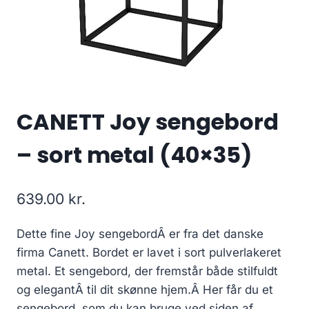
CANETT Joy sengebord
– sort metal (40×35)
639.00
kr.
Dette fine Joy sengebordÂ er fra det danske
firma Canett. Bordet er lavet i sort pulverlakeret
metal. Et sengebord, der fremstår både stilfuldt
og elegantÂ til dit skønne hjem.Â Her får du et
sengebord, som du kan bruge ved siden af