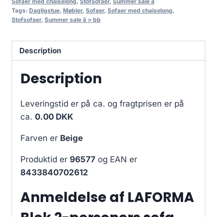
Sofaer med chaiselong
,
Stofsofaer
,
Summer sale â
Tags:
Dagligstue
,
Møbler
,
Sofaer
,
Sofaer med chaiselong
,
Stofsofaer
,
Summer sale â > bb
Description
Description
Leveringstid er på ca.
og fragtprisen er på
ca.
0.00 DKK
Farven er
Beige
Produktid er
96577
og EAN er
8433840702612
Anmeldelse af LAFORMA