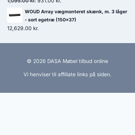
1,095.00
kr.
931.00
kr.
WOUD Array vægmonteret skænk, m. 3 låger
- sort egetræ (150x37)
12,629.00
kr.
© 2026 DASA Møbel tilbud online
Vi henviser til affiliate links på siden.
Hjemmesider Til Salg
|
Hjemmeside Udvikling
|
Online
Tilbud
Denne side kan være skabt med AI! Indholdet er
genereret med henblik på at informere og inspirere,