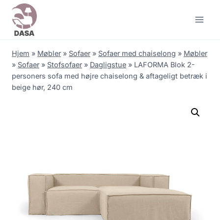
Skip
to
content
Hjem
»
Møbler
»
Sofaer
»
Sofaer med chaiselong
»
Møbler
»
Sofaer
»
Stofsofaer
»
Dagligstue
»
LAFORMA Blok 2-
personers sofa med højre chaiselong & aftageligt betræk i
beige hør, 240 cm