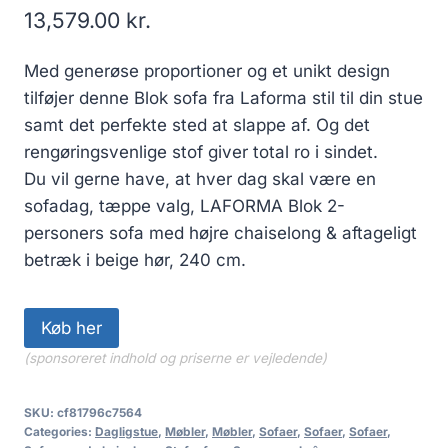
13,579.00
kr.
Med generøse proportioner og et unikt design
tilføjer denne Blok sofa fra Laforma stil til din stue
samt det perfekte sted at slappe af. Og det
rengøringsvenlige stof giver total ro i sindet.
Du vil gerne have, at hver dag skal være en
sofadag, tæppe valg, LAFORMA Blok 2-
personers sofa med højre chaiselong & aftageligt
betræk i beige hør, 240 cm.
Køb her
(sponsoreret indhold og priserne er vejledende)
SKU:
cf81796c7564
Categories:
Dagligstue
,
Møbler
,
Møbler
,
Sofaer
,
Sofaer
,
Sofaer
,