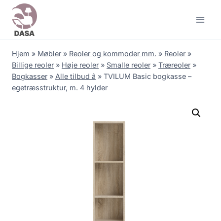
Skip
to
content
Hjem
»
Møbler
»
Reoler og kommoder mm.
»
Reoler
»
Billige reoler
»
Høje reoler
»
Smalle reoler
»
Træreoler
»
Bogkasser
»
Alle tilbud â
»
TVILUM Basic bogkasse –
egetræsstruktur, m. 4 hylder