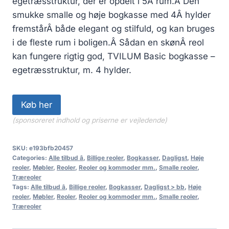
egetræsstruktur, der er opdelt i 5Â rum.Â Den
smukke smalle og høje bogkasse med 4Â hylder
fremstårÂ både elegant og stilfuld, og kan bruges
i de fleste rum i boligen.Â Sådan en skønÂ reol
kan fungere rigtig god, TVILUM Basic bogkasse –
egetræsstruktur, m. 4 hylder.
Køb her
(sponsoreret indhold og priserne er vejledende)
SKU:
e193bfb20457
Categories:
Alle tilbud â
,
Billige reoler
,
Bogkasser
,
Dagligst
,
Høje
reoler
,
Møbler
,
Reoler
,
Reoler og kommoder mm.
,
Smalle reoler
,
Træreoler
Tags:
Alle tilbud â
,
Billige reoler
,
Bogkasser
,
Dagligst > bb
,
Høje
reoler
,
Møbler
,
Reoler
,
Reoler og kommoder mm.
,
Smalle reoler
,
Træreoler