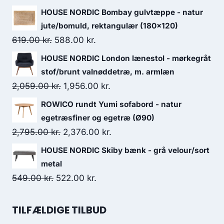
HOUSE NORDIC Bombay gulvtæppe - natur
jute/bomuld, rektangulær (180x120)
619.00
kr.
588.00
kr.
HOUSE NORDIC London lænestol - mørkegråt
stof/brunt valnøddetræ, m. armlæn
2,059.00
kr.
1,956.00
kr.
ROWICO rundt Yumi sofabord - natur
egetræsfiner og egetræ (Ø90)
2,795.00
kr.
2,376.00
kr.
HOUSE NORDIC Skiby bænk - grå velour/sort
metal
549.00
kr.
522.00
kr.
TILFÆLDIGE TILBUD