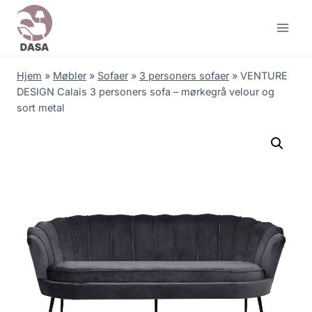
Skip
to
content
Hjem
»
Møbler
»
Sofaer
»
3 personers sofaer
»
VENTURE
DESIGN Calais 3 personers sofa – mørkegrå velour og
sort metal