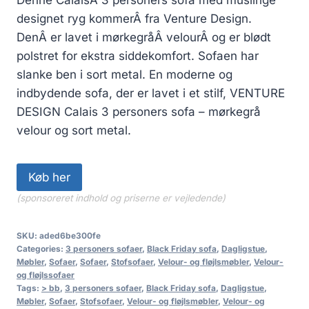
designet ryg kommerÂ fra Venture Design.
DenÂ er lavet i mørkegråÂ velourÂ og er blødt
polstret for ekstra siddekomfort. Sofaen har
slanke ben i sort metal. En moderne og
indbydende sofa, der er lavet i et stilf, VENTURE
DESIGN Calais 3 personers sofa – mørkegrå
velour og sort metal.
Køb her
(sponsoreret indhold og priserne er vejledende)
SKU:
aded6be300fe
Categories:
3 personers sofaer
,
Black Friday sofa
,
Dagligstue
,
Møbler
,
Sofaer
,
Sofaer
,
Stofsofaer
,
Velour- og fløjlsmøbler
,
Velour-
og fløjlssofaer
Tags:
> bb
,
3 personers sofaer
,
Black Friday sofa
,
Dagligstue
,
Møbler
,
Sofaer
,
Stofsofaer
,
Velour- og fløjlsmøbler
,
Velour- og