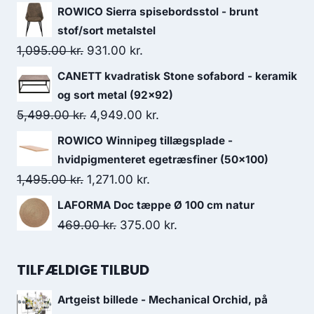
ROWICO Sierra spisebordsstol - brunt
stof/sort metalstel
1,095.00
kr.
931.00
kr.
CANETT kvadratisk Stone sofabord - keramik
og sort metal (92x92)
5,499.00
kr.
4,949.00
kr.
ROWICO Winnipeg tillægsplade -
hvidpigmenteret egetræsfiner (50x100)
1,495.00
kr.
1,271.00
kr.
LAFORMA Doc tæppe Ø 100 cm natur
469.00
kr.
375.00
kr.
TILFÆLDIGE TILBUD
Artgeist billede - Mechanical Orchid, på