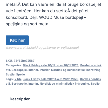
metal.Â Det kan være en idé at bruge bordspejlet
ude i entréen. Her kan du sætteÂ det på et
konsolbord. Dejl, WOUD Muse bordspejl –
spejlglas og sort metal.
Køb her
(sponsoreret indhold og priserne er vejledende)
SKU:
78f62be72587
Categories:
Black Friday sale 20/11 t.o.m 26/11 2023
,
Borde i nordisk
stil
,
Bordspejle
,
Interiør
,
Interiør
,
Nordisk og minimalistisk indretning
,
Spejle
,
Spejle
Tags:
> bb
,
Black Friday sale 20/11 t.o.m 26/11 2023
,
Borde i nordisk
stil
,
Bordspejle
,
Interiør
,
Nordisk og minimalistisk indretning
,
Spejle
Description