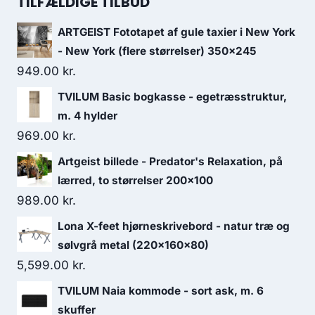
TILFÆLDIGE TILBUD
ARTGEIST Fototapet af gule taxier i New York
- New York (flere størrelser) 350x245
949.00
kr.
TVILUM Basic bogkasse - egetræsstruktur,
m. 4 hylder
969.00
kr.
Artgeist billede - Predator's Relaxation, på
lærred, to størrelser 200x100
989.00
kr.
Lona X-feet hjørneskrivebord - natur træ og
sølvgrå metal (220x160x80)
5,599.00
kr.
TVILUM Naia kommode - sort ask, m. 6
skuffer