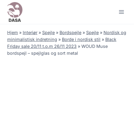
Skip
to
content
Hjem
»
Interiør
»
Spejle
»
Bordspejle
»
Spejle
»
Nordisk og
minimalistisk indretning
»
Borde i nordisk stil
»
Black
Friday sale 20/11 t.o.m 26/11 2023
»
WOUD Muse
bordspejl – spejlglas og sort metal