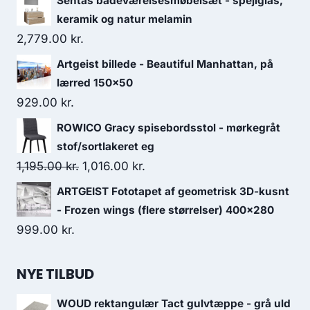
Sentas badeværelsesmøbelsæt - spejlglas,
keramik og natur melamin
2,779.00
kr.
Artgeist billede - Beautiful Manhattan, på
lærred 150x50
929.00
kr.
ROWICO Gracy spisebordsstol - mørkegråt
stof/sortlakeret eg
1,195.00
kr.
1,016.00
kr.
ARTGEIST Fototapet af geometrisk 3D-kusnt
- Frozen wings (flere størrelser) 400x280
999.00
kr.
NYE TILBUD
WOUD rektangulær Tact gulvtæppe - grå uld