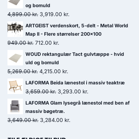
og bomuld
4,899.00
kr.
3,919.00
kr.
ARTGEIST verdenskort, 5-delt - Metal World
Map II - Flere størrelser 200x100
949.00
kr.
712.00
kr.
WOUD rektangulær Tact gulvtæppe - hvid
uld og bomuld
5,269.00
kr.
4,215.00
kr.
LAFORMA Beida lænestol i massiv teaktræ
3,659.00
kr.
3,293.00
kr.
LAFORMA Glam lysegrå lænestol med ben af
massiv bøgetræ.
3,649.00
kr.
3,284.00
kr.