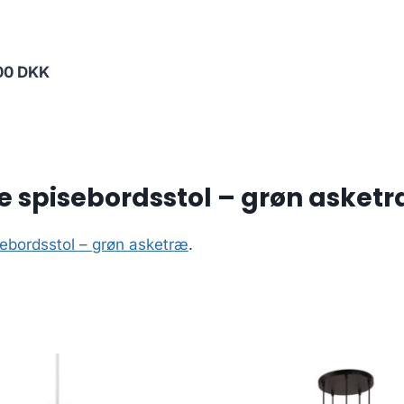
00 DKK
 spisebordsstol – grøn asket
bordsstol – grøn asketræ
.