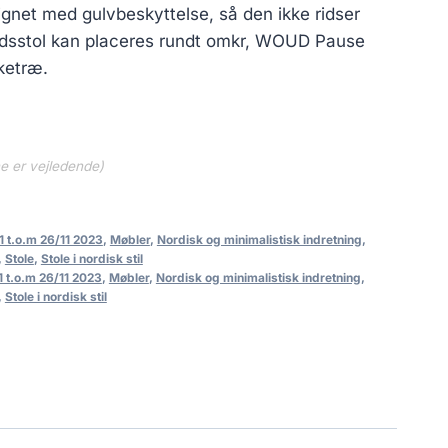
gnet med gulvbeskyttelse, så den ikke ridser
rdsstol kan placeres rundt omkr, WOUD Pause
ketræ.
ne er vejledende)
1 t.o.m 26/11 2023
,
Møbler
,
Nordisk og minimalistisk indretning
,
,
Stole
,
Stole i nordisk stil
1 t.o.m 26/11 2023
,
Møbler
,
Nordisk og minimalistisk indretning
,
,
Stole i nordisk stil