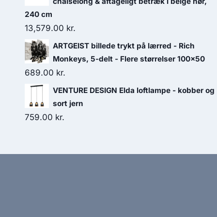
chaiselong & aftageligt betræk i beige hør,
240 cm
13,579.00
kr.
ARTGEIST billede trykt på lærred - Rich
Monkeys, 5-delt - Flere størrelser 100x50
689.00
kr.
VENTURE DESIGN Elda loftlampe - kobber og
sort jern
759.00
kr.