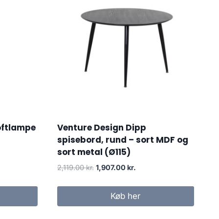
oftlampe
Venture Design Dipp
spisebord, rund – sort MDF og
sort metal (Ø115)
2,119.00
kr.
1,907.00
kr.
Køb her