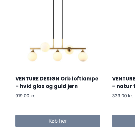
VENTURE DESIGN Orb loftlampe
VENTURE
– hvid glas og guld jern
– natur 
919.00
kr.
339.00
kr.
Køb her