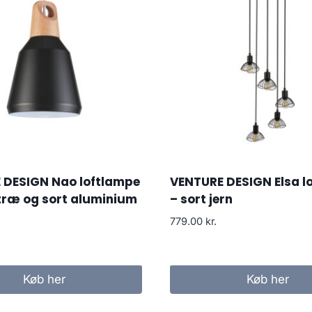
 DESIGN Nao loftlampe
VENTURE DESIGN Elsa l
træ og sort aluminium
– sort jern
779.00
kr.
Køb her
Køb her