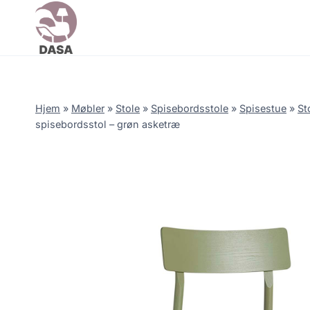
Skip
to
content
Hjem
»
Møbler
»
Stole
»
Spisebordsstole
»
Spisestue
»
St
spisebordsstol – grøn asketræ