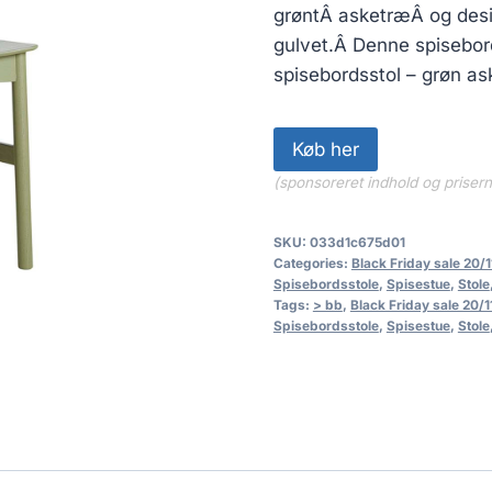
grøntÂ asketræÂ og desi
gulvet.Â Denne spisebo
spisebordsstol – grøn as
Køb her
(sponsoreret indhold og priser
SKU:
033d1c675d01
Categories:
Black Friday sale 20/1
Spisebordsstole
,
Spisestue
,
Stole
Tags:
> bb
,
Black Friday sale 20/1
Spisebordsstole
,
Spisestue
,
Stole