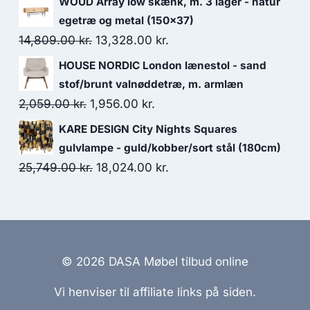
WOUD Array low skænk, m. 3 låger - natur
egetræ og metal (150x37)
14,809.00
kr.
13,328.00
kr.
HOUSE NORDIC London lænestol - sand
stof/brunt valnøddetræ, m. armlæn
2,059.00
kr.
1,956.00
kr.
KARE DESIGN City Nights Squares
gulvlampe - guld/kobber/sort stål (180cm)
25,749.00
kr.
18,024.00
kr.
© 2026 DASA Møbel tilbud online
Vi henviser til affiliate links på siden.