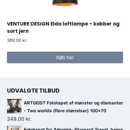
VENTURE DESIGN Elda loftlampe – kobber og
sort jern
389.00
kr.
Køb her
UDVALGTE TILBUD
ARTGEIST Fototapet af mønster og diamanter
- Two worlds (flere størrelser) 100x70
349.00
kr.
Fototapet fra Artgeist- Skyward Travel, beige