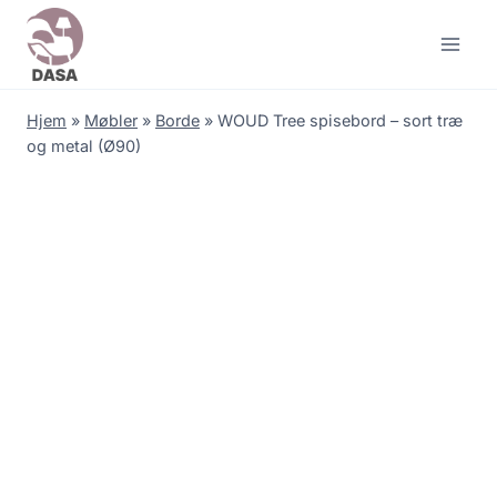
Skip
to
content
Hjem
»
Møbler
»
Borde
»
WOUD Tree spisebord – sort træ
og metal (Ø90)