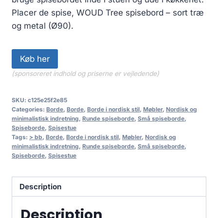
Placer de spise, WOUD Tree spisebord – sort træ
og metal (Ø90).
Køb her
(sponsoreret indhold og priserne er vejledende)
SKU:
c125e25f2e85
Categories:
Borde
,
Borde
,
Borde i nordisk stil
,
Møbler
,
Nordisk og
minimalistisk indretning
,
Runde spiseborde
,
Små spiseborde
,
Spiseborde
,
Spisestue
Tags:
> bb
,
Borde
,
Borde i nordisk stil
,
Møbler
,
Nordisk og
minimalistisk indretning
,
Runde spiseborde
,
Små spiseborde
,
Spiseborde
,
Spisestue
Description
Description