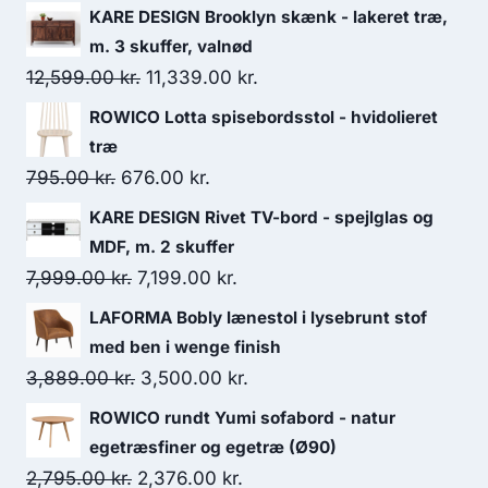
KARE DESIGN Brooklyn skænk - lakeret træ,
m. 3 skuffer, valnød
12,599.00
kr.
11,339.00
kr.
ROWICO Lotta spisebordsstol - hvidolieret
træ
795.00
kr.
676.00
kr.
KARE DESIGN Rivet TV-bord - spejlglas og
MDF, m. 2 skuffer
7,999.00
kr.
7,199.00
kr.
LAFORMA Bobly lænestol i lysebrunt stof
med ben i wenge finish
3,889.00
kr.
3,500.00
kr.
ROWICO rundt Yumi sofabord - natur
egetræsfiner og egetræ (Ø90)
2,795.00
kr.
2,376.00
kr.