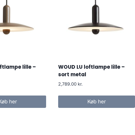
tlampe lille –
WOUD LU loftlampe lille –
sort metal
2,789.00
kr.
Køb her
Køb her