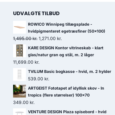
UDVALGTE TILBUD
ROWICO Winnipeg tillægsplade -
hvidpigmenteret egetræsfiner (50x100)
1,495.00
kr.
1,271.00
kr.
KARE DESIGN Kontor vitrineskab - klart
glas/natur gran og stål, m. 2 låger
11,699.00
kr.
TVILUM Basic bogkasse - hvid, m. 2 hylder
539.00
kr.
ARTGEIST Fototapet af idyllisk skov - In
tropics (flere størrelser) 100x70
349.00
kr.
VENTURE DESIGN Plaza spisebord - hvid