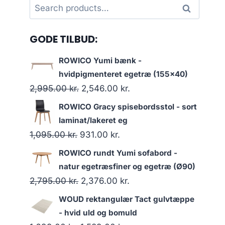
Search
Search
for:
GODE TILBUD:
ROWICO Yumi bænk -
hvidpigmenteret egetræ (155x40)
2,995.00
kr.
2,546.00
kr.
ROWICO Gracy spisebordsstol - sort
laminat/lakeret eg
1,095.00
kr.
931.00
kr.
ROWICO rundt Yumi sofabord -
natur egetræsfiner og egetræ (Ø90)
2,795.00
kr.
2,376.00
kr.
WOUD rektangulær Tact gulvtæppe
- hvid uld og bomuld