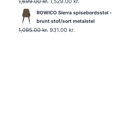
1,699.00
kr.
1,529.00
kr.
ROWICO Sierra spisebordsstol -
brunt stof/sort metalstel
1,095.00
kr.
931.00
kr.