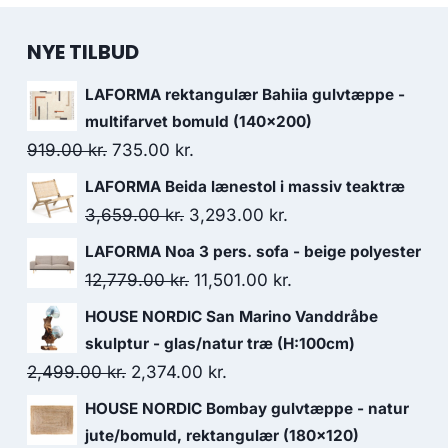
NYE TILBUD
LAFORMA rektangulær Bahiia gulvtæppe -
multifarvet bomuld (140x200)
919.00
kr.
735.00
kr.
LAFORMA Beida lænestol i massiv teaktræ
3,659.00
kr.
3,293.00
kr.
LAFORMA Noa 3 pers. sofa - beige polyester
12,779.00
kr.
11,501.00
kr.
HOUSE NORDIC San Marino Vanddråbe
skulptur - glas/natur træ (H:100cm)
2,499.00
kr.
2,374.00
kr.
HOUSE NORDIC Bombay gulvtæppe - natur
jute/bomuld, rektangulær (180x120)