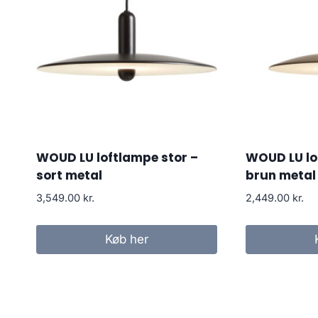
WOUD LU loftlampe stor –
WOUD LU lof
sort metal
brun metal
3,549.00
kr.
2,449.00
kr.
Køb her