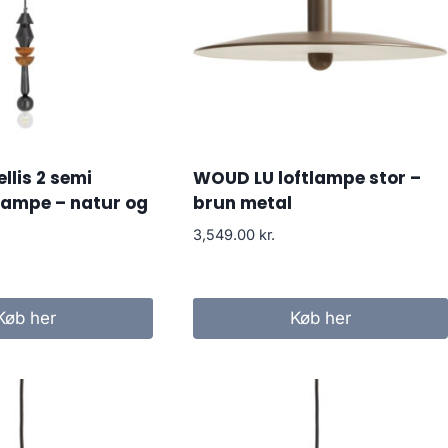
lis 2 semi
WOUD LU loftlampe stor –
tlampe – natur og
brun metal
3,549.00
kr.
Køb her
Køb her