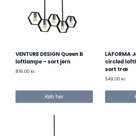
VENTURE DESIGN Queen B
LAFORMA Jel
loftlampe – sort jern
circled lof
sort træ
819.00
kr.
549.00
kr.
Køb her