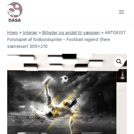
Skip
to
content
Hjem
»
Interiør
»
Billeder og andet til væggen
»
ARTGEIST
Fototapet af fodboldspiller – Football legend (flere
størrelser) 300×210