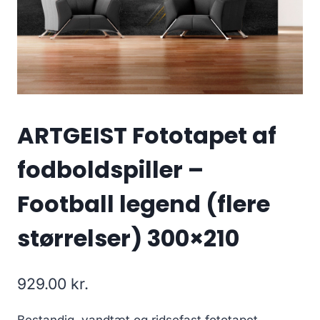
ARTGEIST Fototapet af
fodboldspiller –
Football legend (flere
størrelser) 300×210
929.00
kr.
Bestandig, vandtæt og ridsefast fototapet