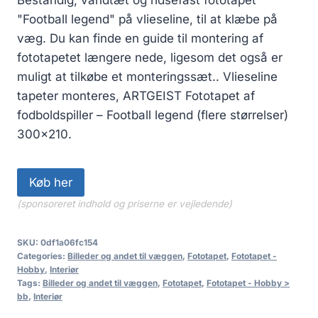
"Football legend" på vlieseline, til at klæbe på
væg. Du kan finde en guide til montering af
fototapetet længere nede, ligesom det også er
muligt at tilkøbe et monteringssæt.. Vlieseline
tapeter monteres, ARTGEIST Fototapet af
fodboldspiller – Football legend (flere størrelser)
300×210.
Køb her
(sponsoreret indhold og priserne er vejledende)
SKU:
0df1a06fc154
Categories:
Billeder og andet til væggen
,
Fototapet
,
Fototapet -
Hobby
,
Interiør
Tags:
Billeder og andet til væggen
,
Fototapet
,
Fototapet - Hobby >
bb
,
Interiør