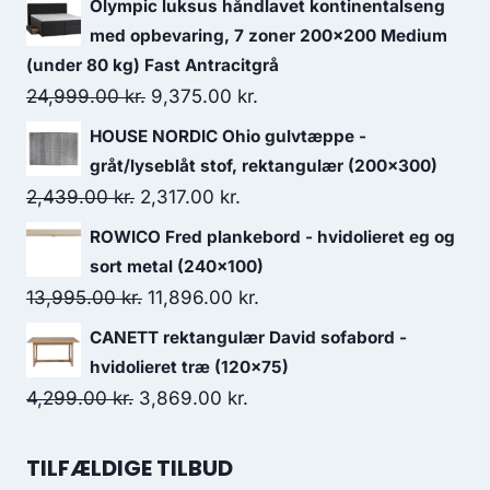
Olympic luksus håndlavet kontinentalseng
med opbevaring, 7 zoner 200x200 Medium
(under 80 kg) Fast Antracitgrå
24,999.00
kr.
9,375.00
kr.
HOUSE NORDIC Ohio gulvtæppe -
gråt/lyseblåt stof, rektangulær (200x300)
2,439.00
kr.
2,317.00
kr.
ROWICO Fred plankebord - hvidolieret eg og
sort metal (240x100)
13,995.00
kr.
11,896.00
kr.
CANETT rektangulær David sofabord -
hvidolieret træ (120x75)
4,299.00
kr.
3,869.00
kr.
TILFÆLDIGE TILBUD