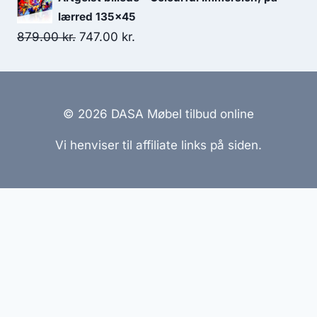
lærred 135x45
879.00
kr.
747.00
kr.
© 2026 DASA Møbel tilbud online
Vi henviser til affiliate links på siden.
Hjemmesider Til Salg
|
Hjemmeside Udvikling
|
Online
Tilbud
Denne side kan være skabt med AI! Indholdet er
genereret med henblik på at informere og inspirere,
men vi anbefaler altid at dobbelttjekke vigtige