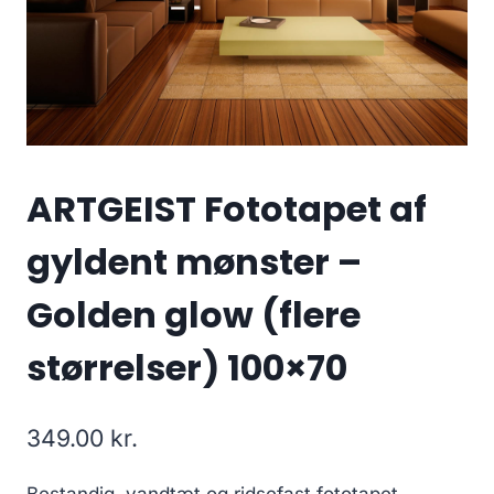
ARTGEIST Fototapet af
gyldent mønster –
Golden glow (flere
størrelser) 100×70
349.00
kr.
Bestandig, vandtæt og ridsefast fototapet