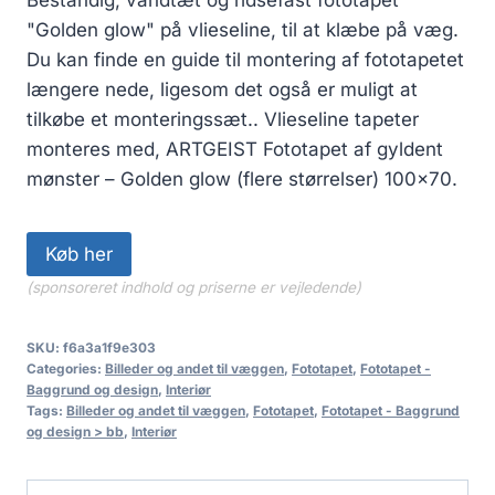
"Golden glow" på vlieseline, til at klæbe på væg.
Du kan finde en guide til montering af fototapetet
længere nede, ligesom det også er muligt at
tilkøbe et monteringssæt.. Vlieseline tapeter
monteres med, ARTGEIST Fototapet af gyldent
mønster – Golden glow (flere størrelser) 100×70.
Køb her
(sponsoreret indhold og priserne er vejledende)
SKU:
f6a3a1f9e303
Categories:
Billeder og andet til væggen
,
Fototapet
,
Fototapet -
Baggrund og design
,
Interiør
Tags:
Billeder og andet til væggen
,
Fototapet
,
Fototapet - Baggrund
og design > bb
,
Interiør