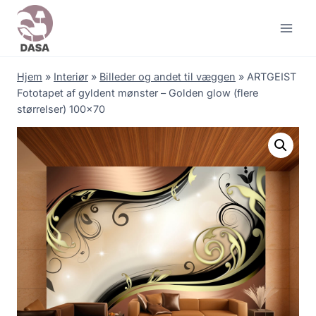
Skip
to
content
Hjem
»
Interiør
»
Billeder og andet til væggen
»
ARTGEIST
Fototapet af gyldent mønster – Golden glow (flere
størrelser) 100×70