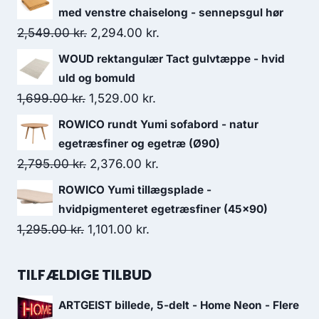
med venstre chaiselong - sennepsgul hør
2,549.00
kr.
2,294.00
kr.
WOUD rektangulær Tact gulvtæppe - hvid
uld og bomuld
1,699.00
kr.
1,529.00
kr.
ROWICO rundt Yumi sofabord - natur
egetræsfiner og egetræ (Ø90)
2,795.00
kr.
2,376.00
kr.
ROWICO Yumi tillægsplade -
hvidpigmenteret egetræsfiner (45x90)
1,295.00
kr.
1,101.00
kr.
TILFÆLDIGE TILBUD
ARTGEIST billede, 5-delt - Home Neon - Flere