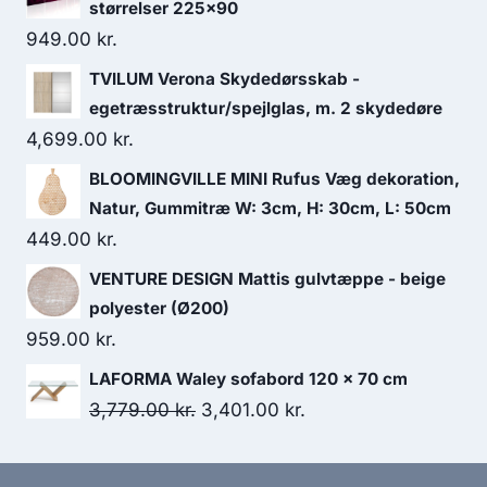
størrelser 225x90
949.00
kr.
TVILUM Verona Skydedørsskab -
egetræsstruktur/spejlglas, m. 2 skydedøre
4,699.00
kr.
BLOOMINGVILLE MINI Rufus Væg dekoration,
Natur, Gummitræ W: 3cm, H: 30cm, L: 50cm
449.00
kr.
VENTURE DESIGN Mattis gulvtæppe - beige
polyester (Ø200)
959.00
kr.
LAFORMA Waley sofabord 120 x 70 cm
3,779.00
kr.
3,401.00
kr.