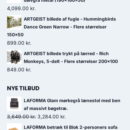
sølvgrå metal (190x160x50)
4,099.00
kr.
ARTGEIST billede af fugle - Hummingbirds
Dance Green Narrow - Flere størrelser
150x50
899.00
kr.
ARTGEIST billede trykt på lærred - Rich
Monkeys, 5-delt - Flere størrelser 200x100
849.00
kr.
NYE TILBUD
LAFORMA Glam mørkegrå lænestol med ben
af massivt bøgetræ.
3,649.00
kr.
3,284.00
kr.
LAFORMA betræk til Blok 2-personers sofa