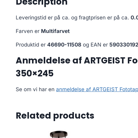
Description
Leveringstid er på ca.
og fragtprisen er på ca.
0.
Farven er
Multifarvet
Produktid er
46690-11508
og EAN er
59033019
Anmeldelse af ARTGEIST Fot
350×245
Se om vi har en
anmeldelse af ARTGEIST Fototape
Related products