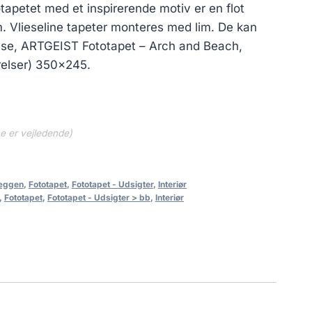
otapetet med et inspirerende motiv er en flot
um. Vlieseline tapeter monteres med lim. De kan
m, se, ARTGEIST Fototapet – Arch and Beach,
rrelser) 350×245.
ne er vejledende)
væggen
,
Fototapet
,
Fototapet - Udsigter
,
Interiør
,
Fototapet
,
Fototapet - Udsigter > bb
,
Interiør