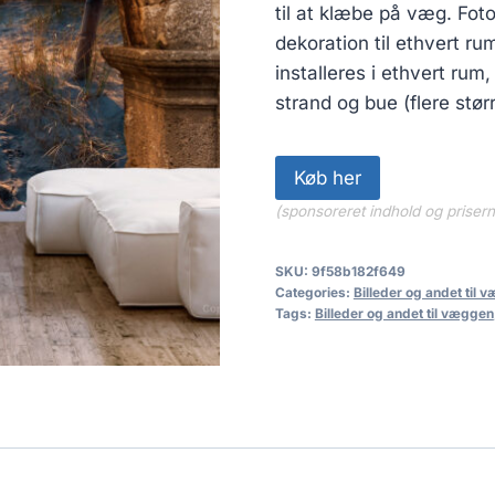
til at klæbe på væg. Fot
dekoration til ethvert r
installeres i ethvert ru
strand og bue (flere stø
Køb her
(sponsoreret indhold og priser
SKU:
9f58b182f649
Categories:
Billeder og andet til 
Tags:
Billeder og andet til væggen