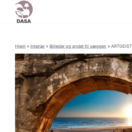
Skip
to
content
Hjem
»
Interiør
»
Billeder og andet til væggen
»
ARTGEIST 