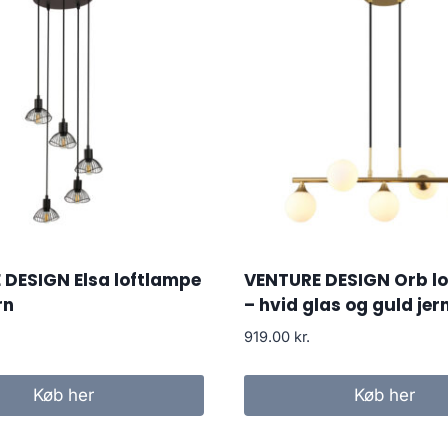
DESIGN Elsa loftlampe
VENTURE DESIGN Orb l
rn
– hvid glas og guld jer
919.00
kr.
Køb her
Køb her