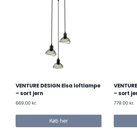
VENTURE DESIGN Elsa loftlampe
VENTURE 
– sort jern
– sort je
669.00
kr.
779.00
kr.
Køb her