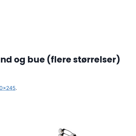
d og bue (flere størrelser)
350×245
.