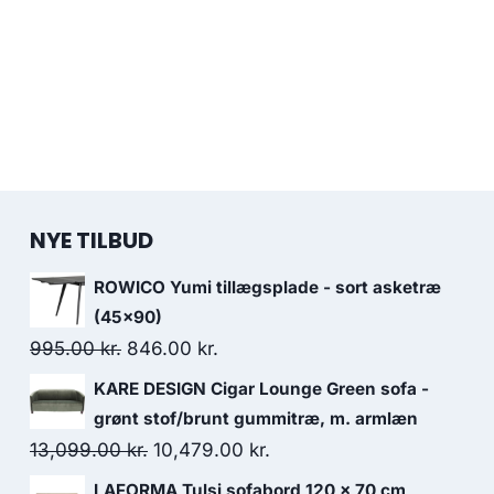
NYE TILBUD
ROWICO Yumi tillægsplade - sort asketræ
(45x90)
995.00
kr.
846.00
kr.
KARE DESIGN Cigar Lounge Green sofa -
grønt stof/brunt gummitræ, m. armlæn
13,099.00
kr.
10,479.00
kr.
LAFORMA Tulsi sofabord 120 x 70 cm