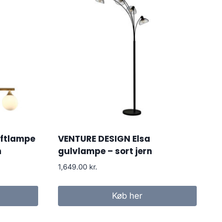
oftlampe
VENTURE DESIGN Elsa
n
gulvlampe – sort jern
1,649.00
kr.
Køb her