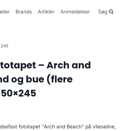
eller
Brands
Artikler
Anmeldelser
Søg
0×245
totapet – Arch and
d og bue (flere
 350×245
dsefast fototapet "Arch and Beach" på vlieseline,