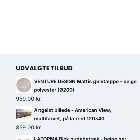
UDVALGTE TILBUD
VENTURE DESIGN Mattis gulvtæppe - beige
polyester (Ø200)
959.00
kr.
Artgeist billede - American View,
multifarvet, på lærred 120x40
859.00
kr.
LAFORMA Blok pudebetræk - beige hør