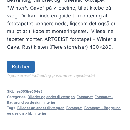
"Winter's Cave" på vlieseline, til at klæbe på
væg. Du kan finde en guide til montering af
fototapetet længere nede, ligesom det også er
muligt at tilkøbe et monteringssæt.. Vlieseline
tapeter monter, ARTGEIST fototapet – Winter's
Cave. Rustik sten (Flere størrelser) 400×280.
Køb her
(sponsoreret indhold og priserne er vejledende)
SKU:
ea505be604e3
Categories:
Billeder og andet til væggen
,
Fototapet
,
Fototapet -
Baggrund og design
,
Interiør
Tags:
Billeder og andet til væggen
,
Fototapet
,
Fototapet - Baggrund
og design > bb
,
Interiør