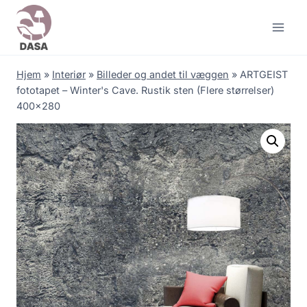
Skip
to
content
Hjem
»
Interiør
»
Billeder og andet til væggen
»
ARTGEIST
fototapet – Winter's Cave. Rustik sten (Flere størrelser)
400×280