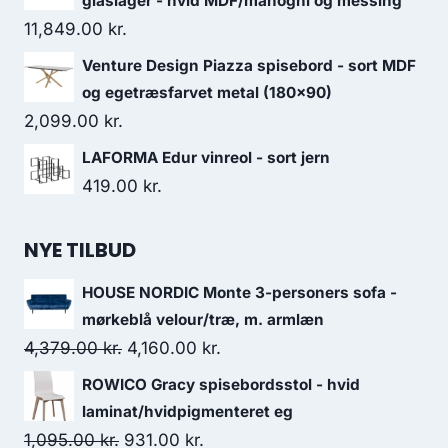
glaslåger - hvid MDF/mahogni og messing
11,849.00
kr.
Venture Design Piazza spisebord - sort MDF
og egetræsfarvet metal (180x90)
2,099.00
kr.
LAFORMA Edur vinreol - sort jern
419.00
kr.
NYE TILBUD
HOUSE NORDIC Monte 3-personers sofa -
mørkeblå velour/træ, m. armlæn
4,379.00
kr.
4,160.00
kr.
ROWICO Gracy spisebordsstol - hvid
laminat/hvidpigmenteret eg
1,095.00
kr.
931.00
kr.