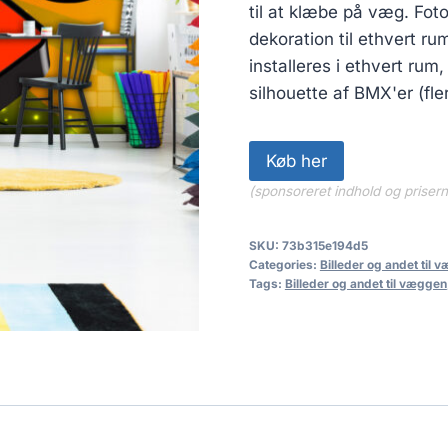
til at klæbe på væg. Fot
dekoration til ethvert r
installeres i ethvert rum
silhouette af BMX'er (fle
Køb her
(sponsoreret indhold og priser
SKU:
73b315e194d5
Categories:
Billeder og andet til 
Tags:
Billeder og andet til væggen