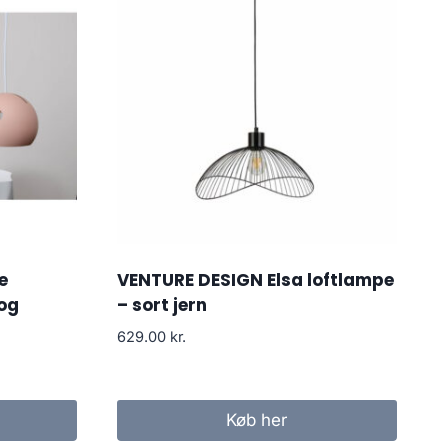
e
VENTURE DESIGN Elsa loftlampe
 og
– sort jern
629.00
kr.
Køb her