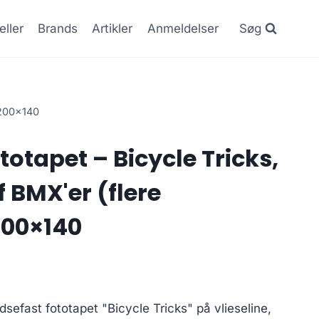
eller
Brands
Artikler
Anmeldelser
Søg
) 200×140
otapet – Bicycle Tricks,
f BMX'er (flere
200×140
sefast fototapet "Bicycle Tricks" på vlieseline,