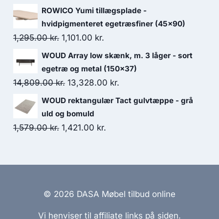
ROWICO Yumi tillægsplade -
hvidpigmenteret egetræsfiner (45x90)
1,295.00
kr.
1,101.00
kr.
WOUD Array low skænk, m. 3 låger - sort
egetræ og metal (150x37)
14,809.00
kr.
13,328.00
kr.
WOUD rektangulær Tact gulvtæppe - grå
uld og bomuld
1,579.00
kr.
1,421.00
kr.
© 2026 DASA Møbel tilbud online
Vi henviser til affiliate links på siden.