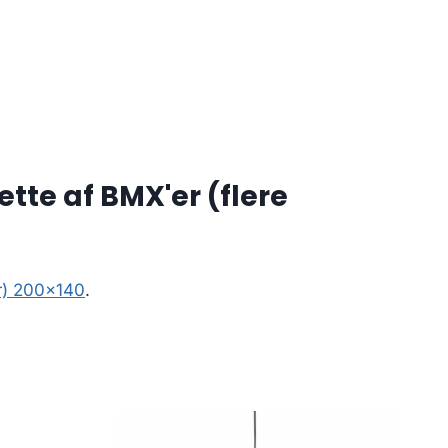
tte af BMX'er (flere
er) 200×140
.