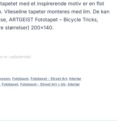
otapetet med et inspirerende motiv er en flot
um. Vlieseline tapeter monteres med lim. De kan
, se, ARTGEIST Fototapet – Bicycle Tricks,
re størrelser) 200×140.
ne er vejledende)
væggen
,
Fototapet
,
Fototapet - Street Art
,
Interiør
,
Fototapet
,
Fototapet - Street Art > bb
,
Interiør