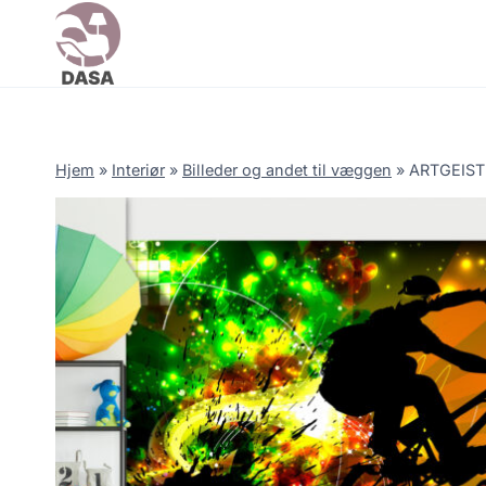
Skip
to
content
Hjem
»
Interiør
»
Billeder og andet til væggen
»
ARTGEIST F