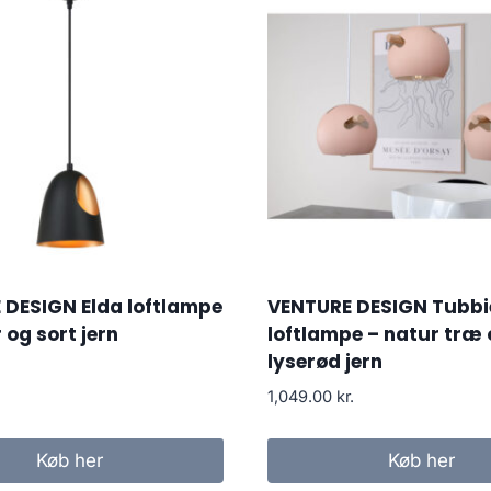
 DESIGN Elda loftlampe
VENTURE DESIGN Tubbi
 og sort jern
loftlampe – natur træ
lyserød jern
1,049.00
kr.
Køb her
Køb her