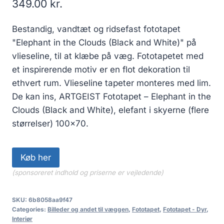
349.00
kr.
Bestandig, vandtæt og ridsefast fototapet
"Elephant in the Clouds (Black and White)" på
vlieseline, til at klæbe på væg. Fototapetet med
et inspirerende motiv er en flot dekoration til
ethvert rum. Vlieseline tapeter monteres med lim.
De kan ins, ARTGEIST Fototapet – Elephant in the
Clouds (Black and White), elefant i skyerne (flere
størrelser) 100×70.
Køb her
(sponsoreret indhold og priserne er vejledende)
SKU:
6b8058aa9f47
Categories:
Billeder og andet til væggen
,
Fototapet
,
Fototapet - Dyr
,
Interiør