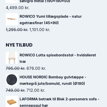
sølvgrå metal (190x190x50)
4,499.00
kr.
ROWICO Yumi tillægsplade - natur
egetræsfiner (45x90)
1,295.00
kr.
1,101.00
kr.
NYE TILBUD
ROWICO Lotta spisebordsstol - hvidolieret
træ
795.00
kr.
676.00
kr.
HOUSE NORDIC Bombay gulvtæppe -
mørkegrå jute/bomuld, rundt (Ø180)
749.00
kr.
712.00
kr.
LAFORMA betræk til Blok 2-personers sofa -
sennepsgul hør