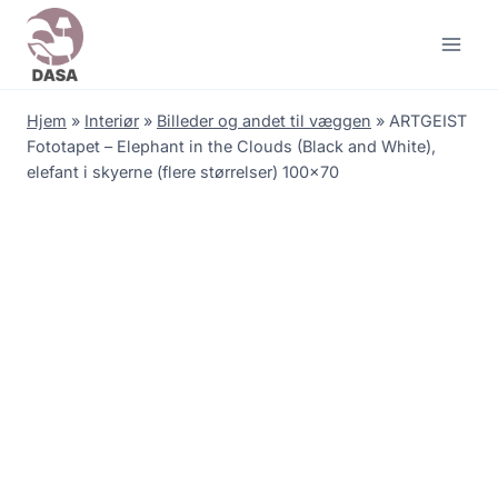
Skip
to
content
Hjem
»
Interiør
»
Billeder og andet til væggen
»
ARTGEIST
Fototapet – Elephant in the Clouds (Black and White),
elefant i skyerne (flere størrelser) 100×70