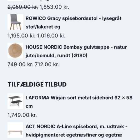
2,059.00
kr.
1,853.00
kr.
ROWICO Gracy spisebordsstol - lysegråt
stof/lakeret eg
1,195.00
kr.
1,016.00
kr.
HOUSE NORDIC Bombay gulvtæppe - natur
jute/bomuld, rundt (Ø180)
749.00
kr.
712.00
kr.
TILFÆLDIGE TILBUD
LAFORMA Wigan sort metal sidebord 62 x 58
cm
1,749.00
kr.
ACT NORDIC A-Line spisebord, m. udtræk -
hvidpigmenteret egetræsfiner og egetræ