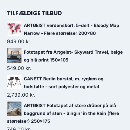
TILFÆLDIGE TILBUD
ARTGEIST verdenskort, 5-delt - Bloody Map
Narrow - Flere størrelser 200x80
949.00
kr.
Fototapet fra Artgeist- Skyward Travel, beige
og blå print 150x105
549.00
kr.
CANETT Berlin barstol, m. ryglæn og
fodstøtte - sort polyester og metal
2,739.00
kr.
ARTGEIST Fototapet af store dråber på blå
baggrund af sten - Singin' in the Rain (flere
størrelser) 250x175
749.00
kr.