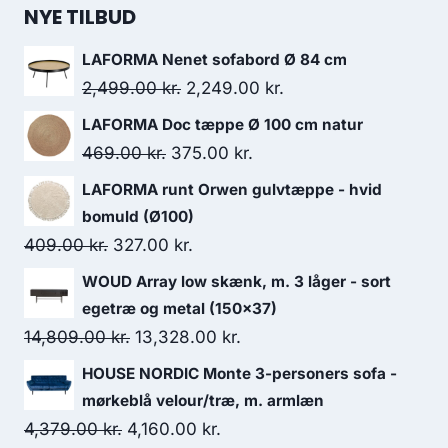
NYE TILBUD
LAFORMA Nenet sofabord Ø 84 cm
2,499.00
kr.
2,249.00
kr.
LAFORMA Doc tæppe Ø 100 cm natur
469.00
kr.
375.00
kr.
LAFORMA runt Orwen gulvtæppe - hvid
bomuld (Ø100)
409.00
kr.
327.00
kr.
WOUD Array low skænk, m. 3 låger - sort
egetræ og metal (150x37)
14,809.00
kr.
13,328.00
kr.
HOUSE NORDIC Monte 3-personers sofa -
mørkeblå velour/træ, m. armlæn
4,379.00
kr.
4,160.00
kr.