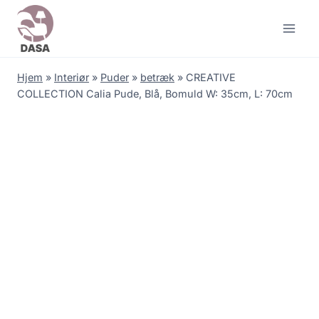
Skip
to
content
Hjem
»
Interiør
»
Puder
»
betræk
»
CREATIVE
COLLECTION Calia Pude, Blå, Bomuld W: 35cm, L: 70cm