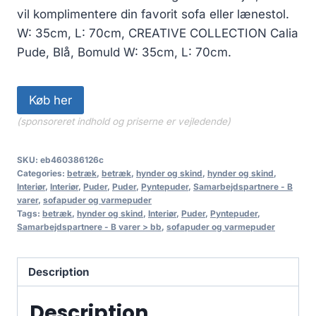
vil komplimentere din favorit sofa eller lænestol.
W: 35cm, L: 70cm, CREATIVE COLLECTION Calia
Pude, Blå, Bomuld W: 35cm, L: 70cm.
Køb her
(sponsoreret indhold og priserne er vejledende)
SKU:
eb460386126c
Categories:
betræk
,
betræk
,
hynder og skind
,
hynder og skind
,
Interiør
,
Interiør
,
Puder
,
Puder
,
Pyntepuder
,
Samarbejdspartnere - B
varer
,
sofapuder og varmepuder
Tags:
betræk
,
hynder og skind
,
Interiør
,
Puder
,
Pyntepuder
,
Samarbejdspartnere - B varer > bb
,
sofapuder og varmepuder
Description
Description