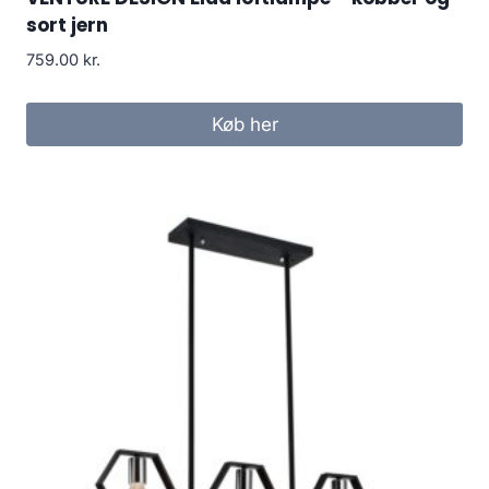
sort jern
759.00
kr.
Køb her