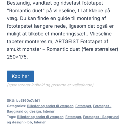
Bestandig, vandtæt og ridsefast fototapet
"Romantic duet" på vlieseline, til at klæbe på
væg. Du kan finde en guide til montering af
fototapetet længere nede, ligesom det også er
muligt at tilkøbe et monteringssæt.. Vlieseline
tapeter monteres m, ARTGEIST Fototapet af
smukt mønster – Romantic duet (flere størrelser)
250×175.
Køb her
(sponsoreret indhold og priserne er vejledende)
SKU:
bc3f60e7a1d1
Categories:
Billeder og andet til væggen
,
Fototapet
,
Fototapet -
Baggrund og design
,
Interiør
Tags:
Billeder og andet til væggen
,
Fototapet
,
Fototapet - Baggrund
og design > bb
,
Interiør