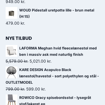
949.00
kr.
WOUD Pidestall uretpotte lille - brun metal
(H:15)
479.00
kr.
NYE TILBUD
LAFORMA Meghan hvid fleecelænestol med
ben i massiv ask med naturlig finish
5,579.00
kr.
5,021.00
kr.
KARE DESIGN Acapulco Black
lænestol/havestol - sort polyethylen og stål -
OUTLETMODEL
799.00
kr.
599.00
kr.
ROWICO Gracy spisebordsstol - lysegråt
stof/lakeret eg