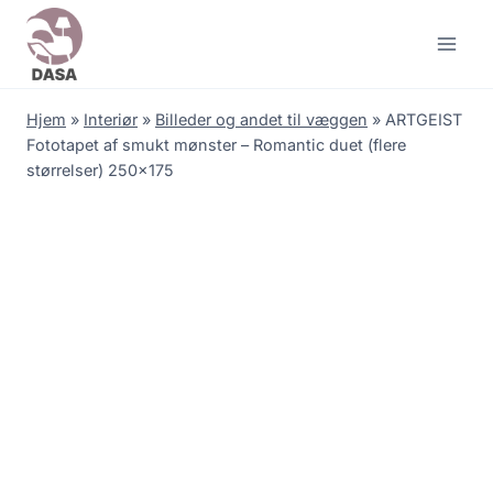
Skip
to
content
Hjem
»
Interiør
»
Billeder og andet til væggen
»
ARTGEIST
Fototapet af smukt mønster – Romantic duet (flere
størrelser) 250×175