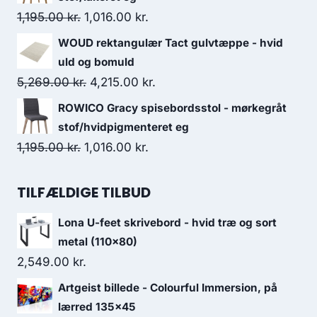
1,195.00
kr.
1,016.00
kr.
WOUD rektangulær Tact gulvtæppe - hvid
uld og bomuld
5,269.00
kr.
4,215.00
kr.
ROWICO Gracy spisebordsstol - mørkegråt
stof/hvidpigmenteret eg
1,195.00
kr.
1,016.00
kr.
TILFÆLDIGE TILBUD
Lona U-feet skrivebord - hvid træ og sort
metal (110x80)
2,549.00
kr.
Artgeist billede - Colourful Immersion, på
lærred 135x45