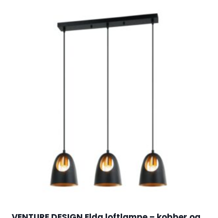
VENTURE DESIGN Elda loftlampe – kobber og