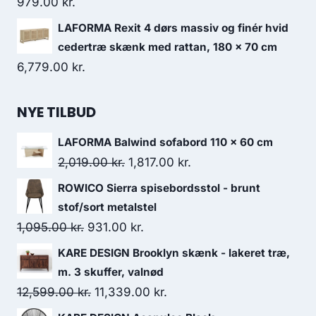
979.00
kr.
LAFORMA Rexit 4 dørs massiv og finér hvid
cedertræ skænk med rattan, 180 x 70 cm
6,779.00
kr.
NYE TILBUD
LAFORMA Balwind sofabord 110 x 60 cm
2,019.00
kr.
1,817.00
kr.
ROWICO Sierra spisebordsstol - brunt
stof/sort metalstel
1,095.00
kr.
931.00
kr.
KARE DESIGN Brooklyn skænk - lakeret træ,
m. 3 skuffer, valnød
12,599.00
kr.
11,339.00
kr.