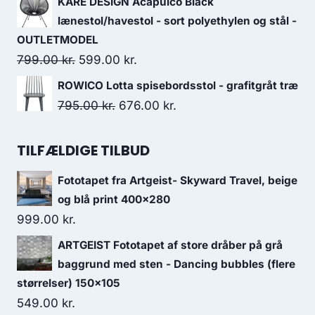
KARE DESIGN Acapulco Black
lænestol/havestol - sort polyethylen og stål -
OUTLETMODEL
799.00
kr.
599.00
kr.
ROWICO Lotta spisebordsstol - grafitgråt træ
795.00
kr.
676.00
kr.
TILFÆLDIGE TILBUD
Fototapet fra Artgeist- Skyward Travel, beige
og blå print 400x280
999.00
kr.
ARTGEIST Fototapet af store dråber på grå
baggrund med sten - Dancing bubbles (flere
størrelser) 150x105
549.00
kr.