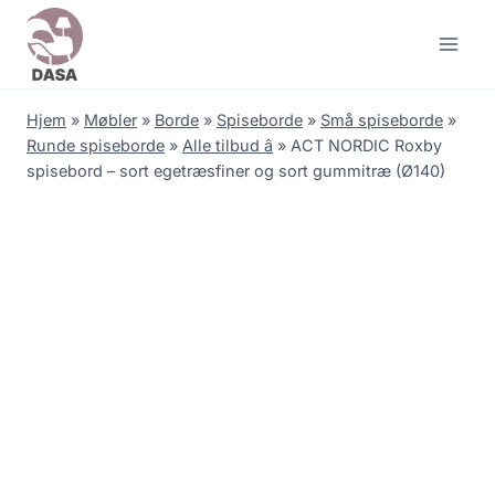
Skip
to
content
Hjem
»
Møbler
»
Borde
»
Spiseborde
»
Små spiseborde
»
Runde spiseborde
»
Alle tilbud â
»
ACT NORDIC Roxby
spisebord – sort egetræsfiner og sort gummitræ (Ø140)