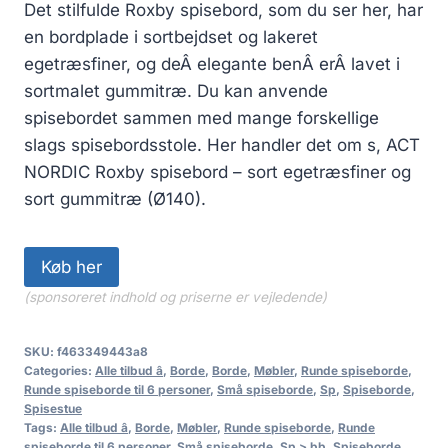
Det stilfulde Roxby spisebord, som du ser her, har
en bordplade i sortbejdset og lakeret
egetræsfiner, og deÂ elegante benÂ erÂ lavet i
sortmalet gummitræ. Du kan anvende
spisebordet sammen med mange forskellige
slags spisebordsstole. Her handler det om s, ACT
NORDIC Roxby spisebord – sort egetræsfiner og
sort gummitræ (Ø140).
Køb her
(sponsoreret indhold og priserne er vejledende)
SKU:
f463349443a8
Categories:
Alle tilbud â
,
Borde
,
Borde
,
Møbler
,
Runde spiseborde
,
Runde spiseborde til 6 personer
,
Små spiseborde
,
Sp
,
Spiseborde
,
Spisestue
Tags:
Alle tilbud â
,
Borde
,
Møbler
,
Runde spiseborde
,
Runde
spiseborde til 6 personer
,
Små spiseborde
,
Sp > bb
,
Spiseborde
,