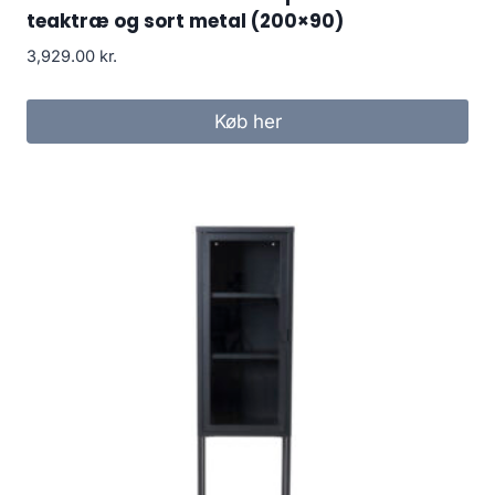
teaktræ og sort metal (200×90)
3,929.00
kr.
Køb her