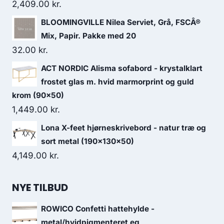
2,409.00
kr.
BLOOMINGVILLE Nilea Serviet, Grå, FSCÂ®
Mix, Papir. Pakke med 20
32.00
kr.
ACT NORDIC Alisma sofabord - krystalklart
frostet glas m. hvid marmorprint og guld
krom (90x50)
1,449.00
kr.
Lona X-feet hjørneskrivebord - natur træ og
sort metal (190x130x50)
4,149.00
kr.
NYE TILBUD
ROWICO Confetti hattehylde -
metal/hvidpigmenteret eg