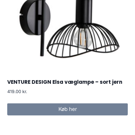
VENTURE DESIGN Elsa væglampe – sort jern
419.00
kr.
Køb her