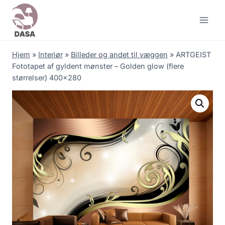
Skip
to
content
Hjem
»
Interiør
»
Billeder og andet til væggen
»
ARTGEIST
Fototapet af gyldent mønster – Golden glow (flere
størrelser) 400×280