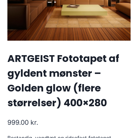
ARTGEIST Fototapet af
gyldent mønster –
Golden glow (flere
størrelser) 400×280
999.00
kr.
Bestandig, vandtæt og ridsefast fototapet