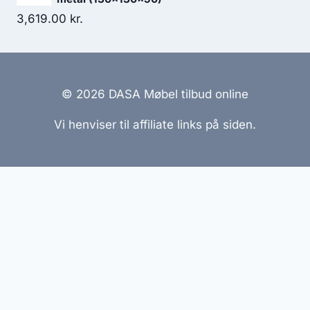
3,619.00
kr.
© 2026 DASA Møbel tilbud online
Vi henviser til affiliate links på siden.
Hjemmesider Til Salg
|
Hjemmeside Udvikling
|
Online
Tilbud
Denne side kan være skabt med AI! Indholdet er
genereret med henblik på at informere og inspirere,
men vi anbefaler altid at dobbelttjekke vigtige
oplysninger.