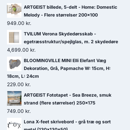
ARTGEIST billede, 5-delt - Home: Domestic
Melody - Flere størrelser 200x100
949.00
kr.
TVILUM Verona Skydedørsskab -
egetræsstruktur/spejlglas, m. 2 skydedøre
4,699.00
kr.
BLOOMINGVILLE MINI Elli Elefant Væg
Dekoration, Grå, Papmache W: 15cm, H:
18cm, L: 24cm
229.00
kr.
ARTGEIST Fototapet - Sea Breeze, smuk
strand (flere størrelser) 250x175
749.00
kr.
Lona X-feet skrivebord - grå træ og sort
metal (130x130x50)