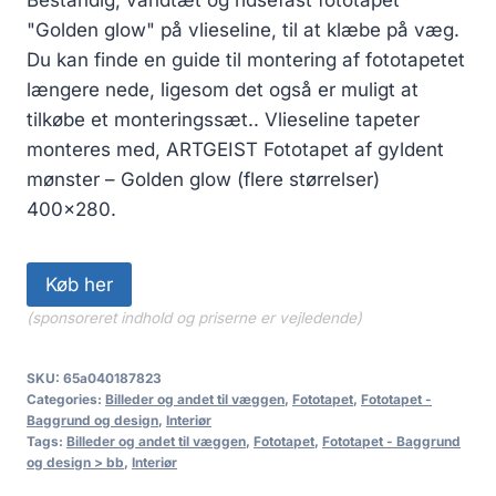
"Golden glow" på vlieseline, til at klæbe på væg.
Du kan finde en guide til montering af fototapetet
længere nede, ligesom det også er muligt at
tilkøbe et monteringssæt.. Vlieseline tapeter
monteres med, ARTGEIST Fototapet af gyldent
mønster – Golden glow (flere størrelser)
400×280.
Køb her
(sponsoreret indhold og priserne er vejledende)
SKU:
65a040187823
Categories:
Billeder og andet til væggen
,
Fototapet
,
Fototapet -
Baggrund og design
,
Interiør
Tags:
Billeder og andet til væggen
,
Fototapet
,
Fototapet - Baggrund
og design > bb
,
Interiør